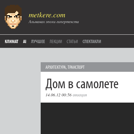
metkere.com
Альманах эпохи гипертекста
КЛИМАТ
AI
ЛУЧШЕЕ
ЛЕКЦИИ
СТАТЬИ
СПЕКТАКЛИ
АРХИТЕКТУРА
,
ТРАНСПОРТ
Дом в самолете
14.06.12 00:56
авиация