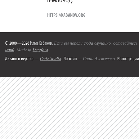
пчеловод.
HTTPS://KABANOV.ORG
© 2000—2026
Илья Кабанов
.
Если вы попали сюда случайно, оставайтесь
мной
. Made in
Deptford
.
Дизайн и верстка
Логотип
Иллюстрации
—
Code Studio
.
— Саша Алексеенко.