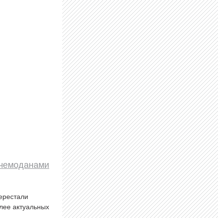
чемоданами
перестали
олее актуальных