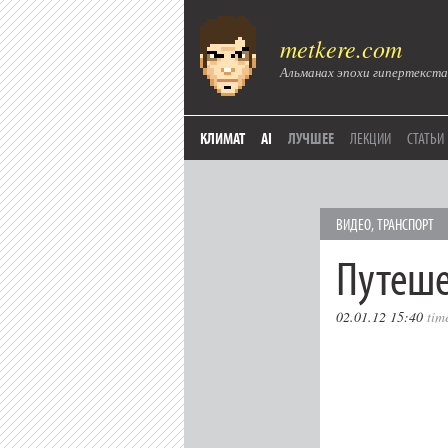
metkere.com
Альманах эпохи гипертекста
КЛИМАТ
AI
ЛУЧШЕЕ
ЛЕКЦИИ
СТАТЬИ
ВИДЕО
,
ТРАНСПОРТ
Путеше
02.01.12 15:40
tim