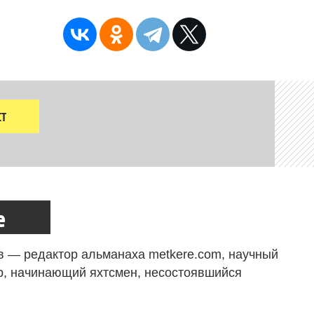
Т
е
в — редактор альманаха metkere.com, научный
р, начинающий яхтсмен, несостоявшийся