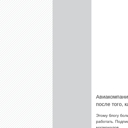
Авиакомпани
после того, 
Этому блогу бол
работать. Подп
материалов.