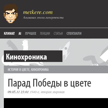
metkere.com
Альманах эпохи гипертекста
КЛИМАТ
AI
ЛУЧШЕЕ
ЛЕКЦИИ
СТАТЬИ
СПЕКТАКЛИ
Кинохроника
ИСТОРИЯ В ЦВЕТЕ
,
КИНОХРОНИКА
Парад Победы в цвете
09.05.11 23:01
1940-е
,
вторая мировая