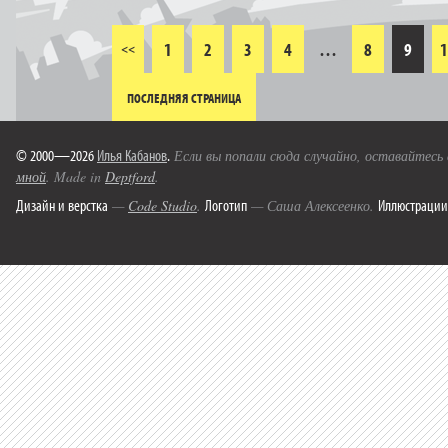
1
2
3
4
…
8
9
1
<<
ПОСЛЕДНЯЯ СТРАНИЦА
© 2000—2026
Илья Кабанов
.
Если вы попали сюда случайно, оставайтесь
мной
. Made in
Deptford
.
Дизайн и верстка
Логотип
Иллюстрации
—
Code Studio
.
— Саша Алексеенко.