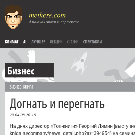
metkere.com
Альманах эпохи гипертекста
КЛИМАТ
AI
ЛУЧШЕЕ
ЛЕКЦИИ
СТАТЬИ
СПЕКТАКЛИ
Бизнес
БИЗНЕС
,
КНИГИ
Догнать и перегнать
29.04.08 20:18
На днях директор «Топ-книги» Георгий Лямин [выступил](
kniga.ru/company/news_detail.php?
=394954) на семин
ID