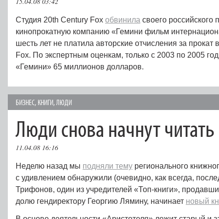
15.04.08 03:42
Студия 20th Century Fox
обвинила
своего российского 
кинопрокатную компанию «Гемини фильм интернационал
шесть лет не платила авторские отчисления за прокат 
Fox. По экспертным оценкам, только с 2003 по 2005 год
«Гемини» 65 миллионов долларов.
БИЗНЕС
,
КНИГИ
,
ЛЮДИ
Люди снова начнут читать
11.04.08 16:16
Неделю назад мы
подняли тему
регионального книжног
с удивлением обнаружили (очевидно, как всегда, после
Трифонов, один из учредителей «Топ-книги», продавш
долю гендиректору Георгию Лямину, начинает
новый к
В основе деятельности «Аристотеля» лежит старый и 