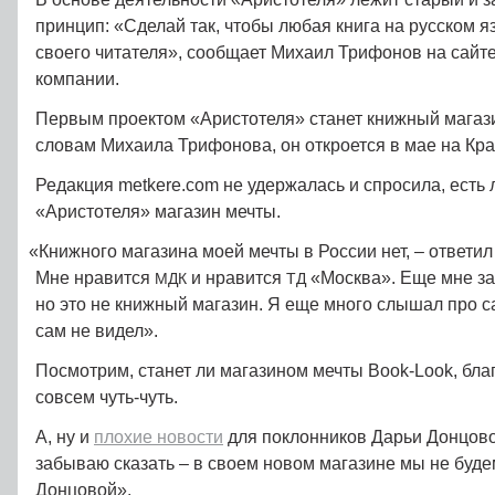
принцип: «Сделай так, чтобы любая книга на русском я
своего читателя», сообщает Михаил Трифонов на сайт
компании.
Первым проектом «Аристотеля» станет книжный мага
словам Михаила Трифонова, он откроется в мае на Кра
Редакция metkere.com не удержалась и спросила, есть 
«Аристотеля» магазин мечты.
«
Книжного магазина моей мечты в России нет, – ответи
Мне нравится
и нравится
«Москва». Еще мне за
МДК
ТД
но это не книжный магазин. Я еще много слышал про с
сам не видел».
Посмотрим, станет ли магазином мечты Book-Look, бла
совсем чуть-чуть.
А, ну и
плохие новости
для поклонников Дарьи Донцово
забываю сказать – в своем новом магазине мы не буде
Донцовой».