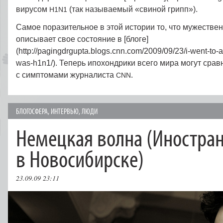
вирусом
(так называемый «свиной грипп»).
H1N1
Самое поразительное в этой истории то, что мужестве
описывает свое состояние в [блоге]
(http://pagingdrgupta.blogs.cnn.com/2009/09/23/i‑went-to-af
was-h1n1/). Теперь ипохондрики всего мира могут сра
с симптомами журналиста
.
CNN
БЛОГОСФЕРА
,
ИНТЕРВЬЮ
,
ЛЮДИ
Немецкая волна (Иностра
в Новосибирске)
23.09.09 23:11