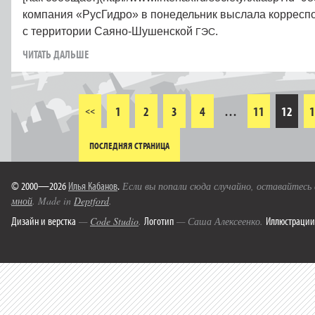
компания «РусГидро» в понедельник выслала корреспо
с территории Саяно-Шушенской
.
ГЭС
ЧИТАТЬ ДАЛЬШЕ
1
2
3
4
…
11
12
1
<<
ПОСЛЕДНЯЯ СТРАНИЦА
© 2000—2026
Илья Кабанов
.
Если вы попали сюда случайно, оставайтесь
мной
. Made in
Deptford
.
Дизайн и верстка
Логотип
Иллюстрации
—
Code Studio
.
— Саша Алексеенко.