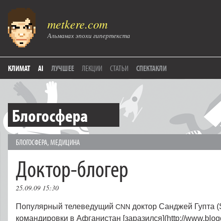
metkere.com
Альманах эпохи гипертекста
КЛИМАТ
AI
ЛУЧШЕЕ
ЛЕКЦИИ
СТАТЬИ
СПЕКТАКЛИ
Блогосфера
БЛОГОСФЕРА
,
МЕДИЦИНА
Доктор-блогер
25.09.09 15:30
Популярный телеведущий
доктор Санджей Гупта (
CNN
командировки в Афганистан [заразился](http://www.blogd