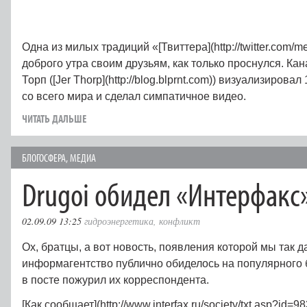
Одна из милых традиций «[Твиттера](http://twitter.com/m
доброго утра своим друзьям, как только проснулся. Ка
Торп ([Jer Thorp](http://blog.blprnt.com)) визуализировал
со всего мира и сделал симпатичное видео.
ЧИТАТЬ ДАЛЬШЕ
БЛОГОСФЕРА
,
МЕДИА
Drugoi обидел «Интерфакс
02.09.09 13:25
гидроэнергетика
,
конфликт
Ох, братцы, а вот новость, появления которой мы так 
информагентство публично обиделось на популярного бл
в посте пожурил их корреспондента.
[Как сообщает](http://www.interfax.ru/society/txt.asp?id