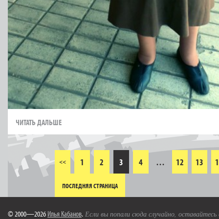
ЧИТАТЬ ДАЛЬШЕ
1
2
3
4
…
12
13
1
<<
ПОСЛЕДНЯЯ СТРАНИЦА
© 2000—2026
Илья Кабанов
.
Если вы попали сюда случайно, оставайтесь