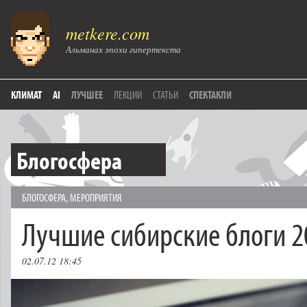
metkere.com
Альманах эпохи гипертекста
КЛИМАТ
AI
ЛУЧШЕЕ
ЛЕКЦИИ
СТАТЬИ
СПЕКТАКЛИ
Блогосфера
БЛОГОСФЕРА
,
МЕРОПРИЯТИЯ
Лучшие сибирские блоги 2
02.07.12 18:45