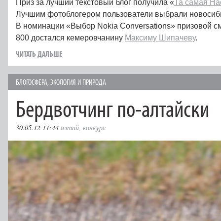
Приз за лучший текстовый блог получила «
Та самая На
Лучшим фотоблогером пользователи выбрали новосиби
В номинации «Выбор Nokia Conversations» призовой с
800 достался кемеровчанину
Максиму Шипачеву
.
ЧИТАТЬ ДАЛЬШЕ
БЛОГОСФЕРА
,
ЭКОЛОГИЯ И ПРИРОДА
Бердвотчинг по-алтайски
30.05.12 11:44
алтай
,
конкурс