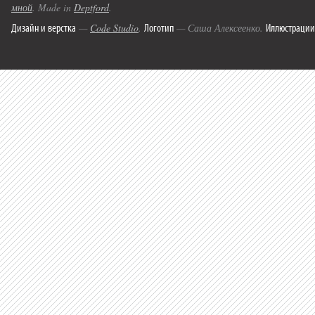
мной
. Made in
Deptford
.
Дизайн и верстка
Логотип
Иллюстрации
—
Code Studio
.
— Саша Алексеенко.