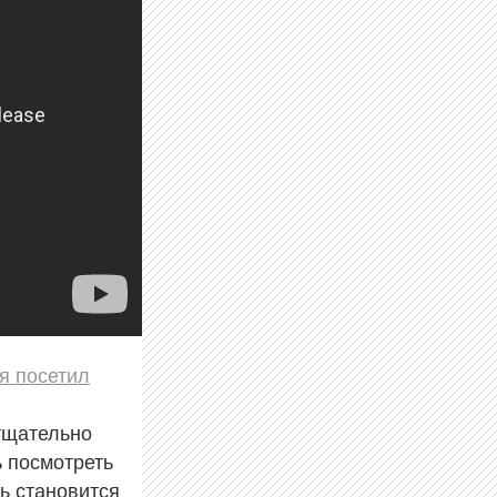
я посетил
тщательно
 посмотреть
чь становится