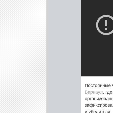
Постоянные ч
Барнаул
, гд
организован
зафиксирован
и убедиться,