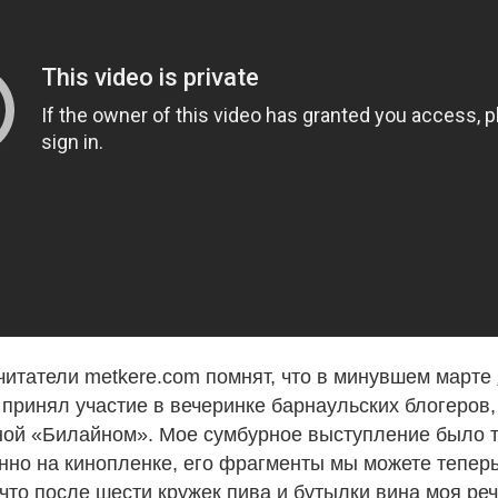
итатели metkere.com помнят, что в минувшем марте
е принял участие в вечеринке барнаульских блогеров,
ной «Билайном». Мое сумбурное выступление было 
но на кинопленке, его фрагменты мы можете теперь
 что после шести кружек пива и бутылки вина моя ре