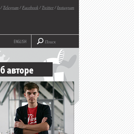
/
Telegram
/
Facebook
/
Twitter
/
Instagram
ENGLISH
б авторе