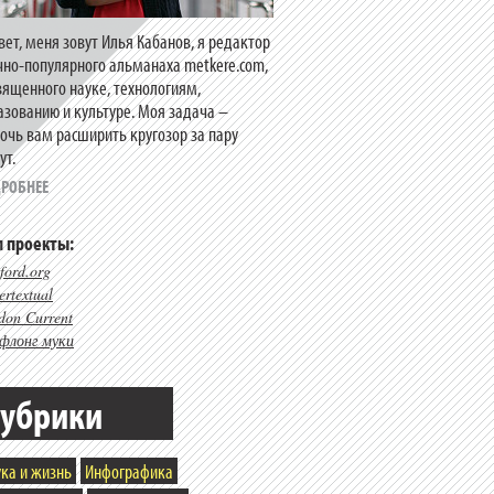
вет, меня зовут Илья Кабанов, я редактор
чно-популярного альманаха metkere.com,
вященного науке, технологиям,
азованию и культуре. Моя задача –
очь вам расширить кругозор за пару
ут.
РОБНЕЕ
 проекты:
ford.org
rtextual
don Current
флонг муки
убрики
ка и жизнь
Инфографика