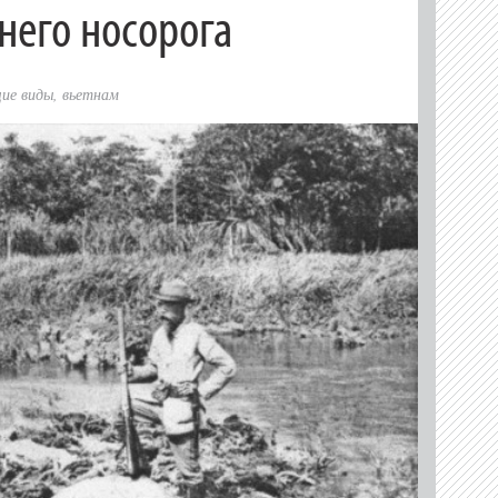
него носорога
ие виды
,
вьетнам