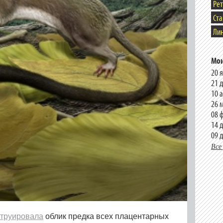
Ре
Ст
Лин
Мои
20 
21 
10 
26 
08 
14 
09 
Все
струировала
облик предка всех плацентарных