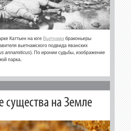
арке Каттьен на юге
Вьетнама
браконьеры
авителя вьетнамского подвида яванских
us annamiticus
). По иронии судьбы, изображение
мой парка.
 существа на Земле