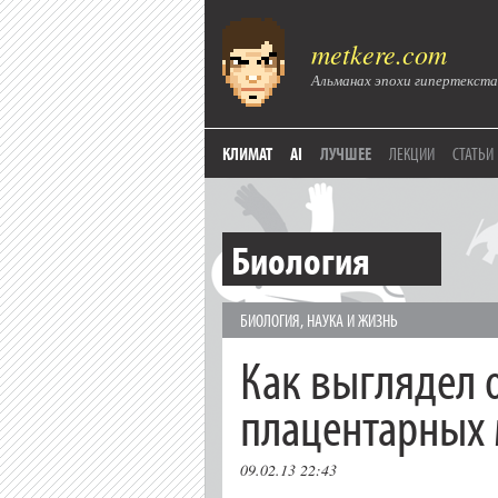
metkere.com
Альманах эпохи гипертекста
КЛИМАТ
AI
ЛУЧШЕЕ
ЛЕКЦИИ
СТАТЬИ
Биология
БИОЛОГИЯ
,
НАУКА И ЖИЗНЬ
Как выглядел 
плацентарных
09.02.13 22:43