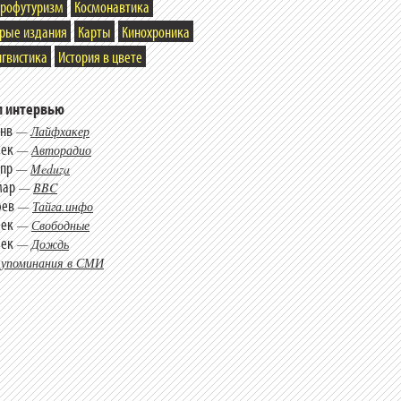
трофутуризм
Космонавтика
арые издания
Карты
Кинохроника
гвистика
История в цвете
 интервью
янв
—
Лайфхакер
дек
—
Авторадио
апр
—
Meduza
мар
—
BBC
фев
—
Тайга.инфо
дек
—
Свободные
дек
—
Дождь
 упоминания в СМИ