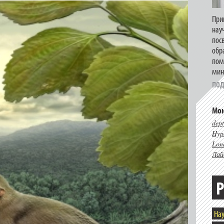
При
нау
пос
обр
пом
мин
ПОД
Мои
dept
Hype
Lon
Лай
Р
Нау