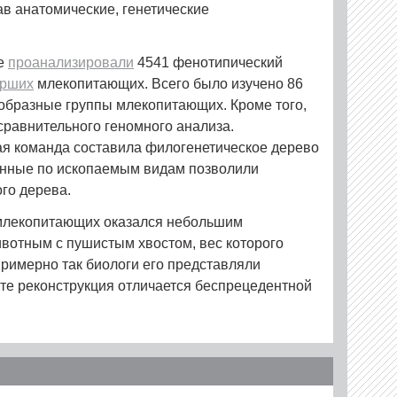
ав анатомические, генетические
.
ые
проанализировали
4541 фенотипический
рших
млекопитающих. Всего было изучено 86
образные группы млекопитающих. Кроме того,
равнительного геномного анализа.
ая команда составила филогенетическое дерево
нные по ископаемым видам позволили
го дерева.
млекопитающих оказался небольшим
отным с пушистым хвостом, вес которого
Примерно так биологи его представляли
оте реконструкция отличается беспрецедентной