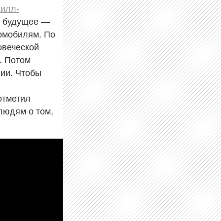
илл-
в будущее —
томобилям. По
овеческой
. Потом
ии. Чтобы
отметил
людям о том,