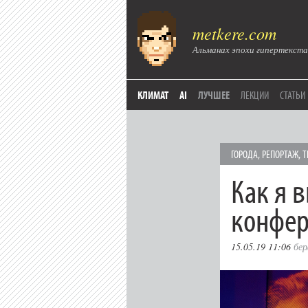
metkere.com
Альманах эпохи гипертекста
КЛИМАТ
AI
ЛУЧШЕЕ
ЛЕКЦИИ
СТАТЬИ
ГОРОДА
,
РЕПОРТАЖ
,
Т
Как я 
конфер
15.05.19 11:06
бер