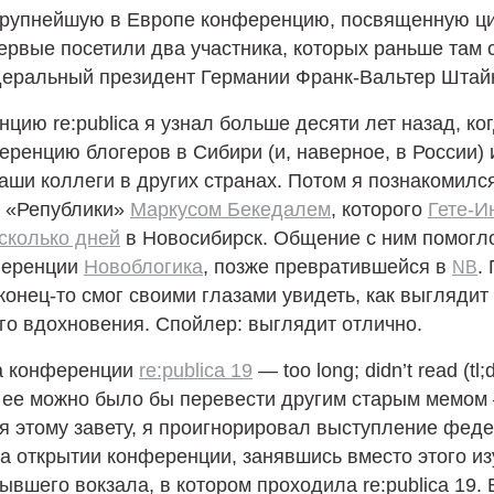
 крупнейшую в Европе конференцию, посвященную 
ервые посетили два участника, которых раньше там 
деральный президент Германии Франк-Вальтер Штай
цию re:publica я узнал больше десяти лет назад, ко
ренцию блогеров в Сибири (и, наверное, в России) 
аши коллеги в других странах. Потом я познакомилс
м «Републики»
Маркусом Бекедалем
, которого
Гете-И
сколько дней
в Новосибирск. Общение с ним помогло
ференции
Новоблогика
, позже превратившейся в
.
NB
аконец-то смог своими глазами увидеть, как выглядит
го вдохновения. Спойлер: выглядит отлично.
а конференции
re:publica 19
— too long; didn’t read (tl;
к ее можно было бы перевести другим старым мемом
я этому завету, я проигнорировал выступление фед
а открытии конференции, занявшись вместо этого и
ывшего вокзала, в котором проходила re:publica 19.