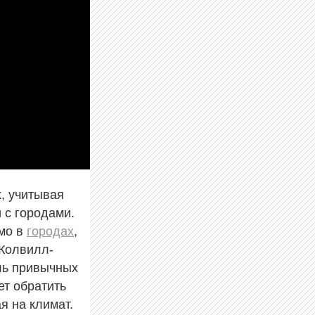
, учитывая
 с городами.
ямо в
городах
,
 Колвилл-
ль привычных
ет обратить
я на климат.