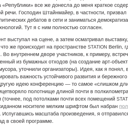
 «Републики» все же донесла до меня краткое соде
й речи. Господин Штайнмайер, в частности, призвал
литических дебатов в сети и заниматься демократиз
нологий. Тут я с ним полностью согласен.
нт выступал на сцене, а затем осматривал выставку
 что же происходит на пространстве
Berlin, 
STATION
 Во внутреннем дворе участников, к примеру, встре
ленный из бумажных отходов (на создание арт-объек
мусора, уточнили организаторы). Идея, как я понял, 
ировать важность устойчивого развития и бережног
 Другую идею конференцию — то самое «слишком дли
ицетворяло полотнище длиной почти в полкилометра
 (точнее, под потолками почти всех помещений
STAT
жиданном носителе мелким шрифтом был набран
пол
. Испугавшись масштаба произведения, я отправилс
ад в своей программе.