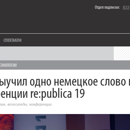
Отдел подписки:
RSS
СПЕКТАКЛИ
ЕХНОЛОГИИ
выучил одно немецкое слово 
енции re:publica 19
лин
,
велосипеды
,
конференции