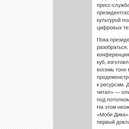
пресс-служба
президентско
культурой по
цифровых тех
Пока президе
разобраться,
конференция.
куб, изготов
восемь тонн 
продемонстр
к ресурсам.
читал» — ол
под потолком
На этом нео
«Моби Дика»
первый докл