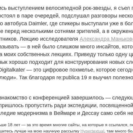
сь выступлением велосипедной рок-звезды, я съел 
остоял в паре очередей, подслушал разговоры неско
о автобуса Daimler, где спикеры выступали уже в б
 перед несколькими сотнями зрителей, а в окружен
тников. Лекцию исследователя
Александра Маньков
азывать — в ней было слишком много инсайтов, кот
а моих собственных лекциях. Приведу только одну ц
ык хорошо подходит для конструирования новых сло
Digitalkater — это цифровое похмелье, которое сегод
юди». Так благодаря re:publica 19 я выучил полезн
 знакомство с конференцией завершилось — следую
9 пришлось пропустить ради экспедиции, посвященно
следие модернизма в Веймаре и Дессау само себя не 
ьше 18 лет — за это время многие сайты, на которые я ссылался, 
ишитесь лучше на мою научную рассылку
Hypertextual
, там много б