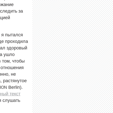
ржание
 следить за
ацией
, я пытался
где проходила
чал здоровый
та ушло
в том, чтобы
о отношения
нно, не
, растянутое
Berlin).
ION
ный текст
я слушать