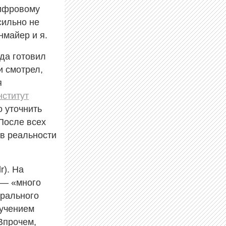
цифровому
сильно не
нмайер и я.
гда готовил
и смотрел,
я
нститут
 уточнить
 После всех
 в реальности
dr). На
 — «много
ерального
зучением
 Впрочем,