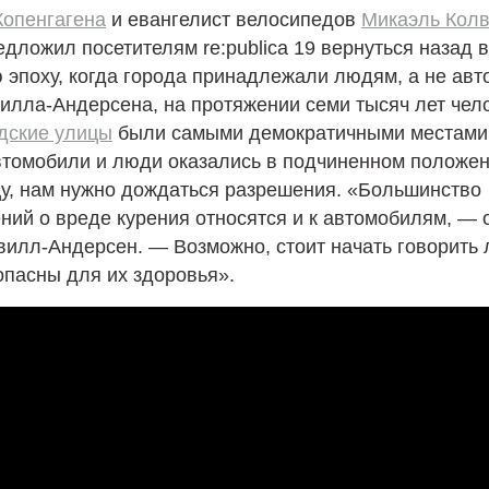
Копенгагена
и евангелист велосипедов
Микаэль Колв
дложил посетителям re:publica 19 вернуться назад 
 эпоху, когда города принадлежали людям, а не ав
илла-Андерсена, на протяжении семи тысяч лет чел
дские улицы
были самыми демократичными местами
втомобили и люди оказались в подчиненном положен
цу, нам нужно дождаться разрешения. «Большинство
ий о вреде курения относятся и к автомобилям, — 
илл-Андерсен. — Возможно, стоит начать говорить 
опасны для их здоровья».