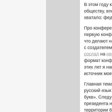
В этом году
обществу, вп
хватало: фе
Про конферен
первую конфе
что делают н
с создателе
сослал
на
не
формат кон
этих лет я н
источник мое
Главная тем
русский язы
букв». Следу
президента н
территории б