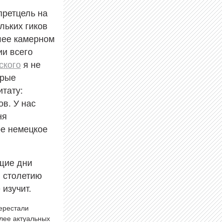
претцель на
льких гиков
олее камерном
ии всего
ского
я не
орые
итату:
в. У нас
ня
ое немецкое
щие дни
й столетию
изучит.
перестали
олее актуальных