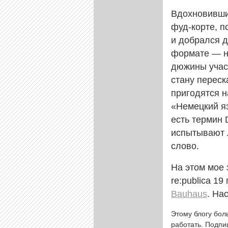
Вдохновивши
фуд-корте, п
и добрался д
формате — не
дюжины учас
стану переск
пригодятся н
«Немецкий яз
есть термин 
испытывают л
слово.
На этом мое
re:publica 1
Bauhaus
. На
Этому блогу бол
работать. Подп