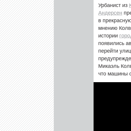
Урбанист из
Андерсен
пре
в прекрасную
мнению Колв
истории
горо
появились а
перейти ули
предупрежден
Микаэль Колв
что машины 