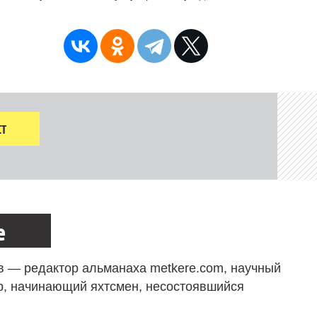
Т
е
в — редактор альманаха metkere.com, научный
р, начинающий яхтсмен, несостоявшийся