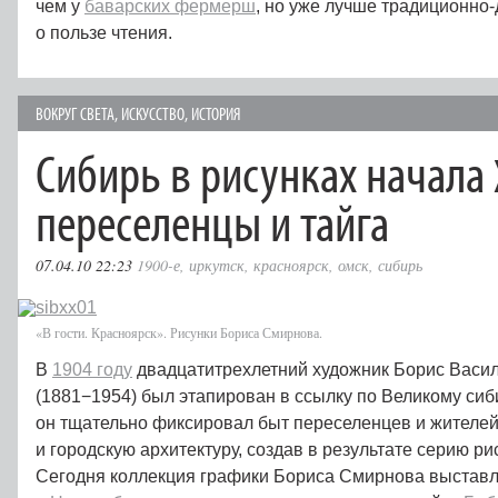
чем у
баварских фермерш
, но уже лучше традиционно-
о пользе чтения.
ВОКРУГ СВЕТА
,
ИСКУССТВО
,
ИСТОРИЯ
Сибирь в рисунках начала
переселенцы и тайга
07.04.10 22:23
1900-е
,
иркутск
,
красноярск
,
омск
,
сибирь
«В гости. Красноярск». Рисунки Бориса Смирнова.
В
1904 году
двадцатитрехлетний художник Борис Васи
(1881−1954) был этапирован в ссылку по Великому сиби
он тщательно фиксировал быт переселенцев и жителей
и городскую архитектуру, создав в результате серию р
Сегодня коллекция графики Бориса Смирнова выставл