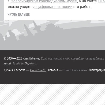
в
Новосибирском краеведческом музее
, а на сайте
Биб
можно увидеть
оцифрованные копии
его работ.
ЧИТАТЬ ДАЛЬШЕ
© 2000—2026
Илья Кабанов
.
Если вы попали сюда случайно, оставайтесь
мной
. Made in
Deptford
.
Дизайн и верстка
Логотип
Иллюстрации
—
Code Studio
.
— Саша Алексеенко.