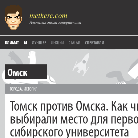
metkere.com
Альманах эпохи гипертекста
КЛИМАТ
AI
ЛУЧШЕЕ
ЛЕКЦИИ
СТАТЬИ
СПЕКТАКЛИ
Омск
ГОРОДА
,
ИСТОРИЯ
Томск против Омска. Как 
выбирали место для перво
сибирского университета