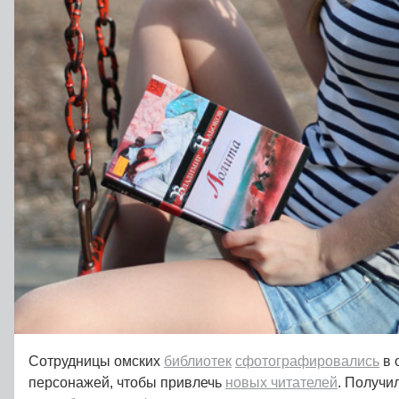
Сотрудницы омских
библиотек
сфотографировались
в 
персонажей, чтобы привлечь
новых читателей
. Получи