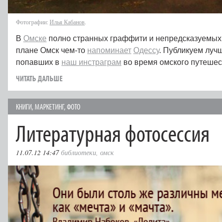
Фотографии:
Илья Кабанов
.
В
Омске
полно странных граффити и непредсказуемых 
плане Омск чем-то
напоминает
Одессу
. Публикуем луч
попавших в
наш инстраграм
во время омского путешес
ЧИТАТЬ ДАЛЬШЕ
КНИГИ
,
МАРКЕТИНГ
,
ФОТО
Литературная фотосессия
11.07.12 14:47
библиотеки
,
омск