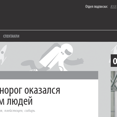
Отдел подписки:
RSS
СПЕКТАКЛИ
О
норог оказался
м людей
ия
,
плейстоцен
,
сибирь