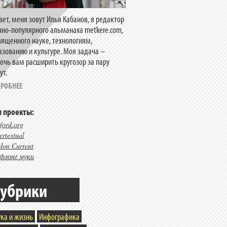
вет, меня зовут Илья Кабанов, я редактор
чно-популярного альманаха metkere.com,
вященного науке, технологиям,
азованию и культуре. Моя задача –
очь вам расширить кругозор за пару
ут.
РОБНЕЕ
 проекты:
ford.org
rtextual
don Current
флонг муки
убрики
ка и жизнь
Инфографика