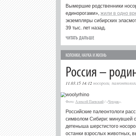
Вымершие родственники носор
единорогами»,
жили в одно вр
экземпляры сибирских эласмоте
39 тыс. лет назад.
ЧИТАТЬ ДАЛЬШЕ
КОЛОНКИ
,
НАУКА И ЖИЗНЬ
Россия – роди
11.03.15 14:12
носороги
,
палеонтолог
Фото:
Алексей Паевский
/ «
Чердак
».
Российские палеонтологи расс
символом Сибири: минувшей 
детеныша шерстистого носорог
останки взрослых животных, в