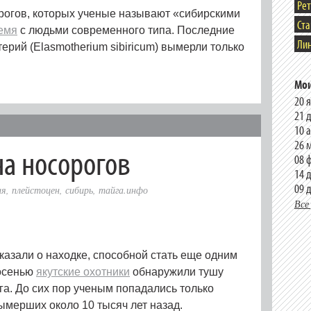
Ре
огов, которых ученые называют «сибирскими
Ст
емя
с людьми современного типа. Последние
Лин
рий (Elasmotherium sibiricum) вымерли только
Мои
20 
21 
10 
26 
на носорогов
08 
14 
09 
ия
,
плейстоцен
,
сибирь
,
тайга.инфо
Все
казали о находке, способной стать еще одним
осенью
якутские охотники
обнаружили тушу
а. До сих пор ученым попадались только
ымерших около 10 тысяч лет назад.