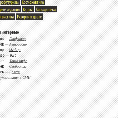
трофутуризм
Космонавтика
арые издания
Карты
Кинохроника
гвистика
История в цвете
 интервью
янв
—
Лайфхакер
дек
—
Авторадио
апр
—
Meduza
мар
—
BBC
фев
—
Тайга.инфо
дек
—
Свободные
дек
—
Дождь
 упоминания в СМИ