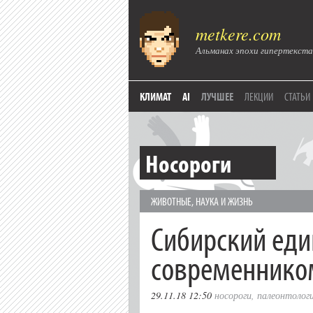
metkere.com
Альманах эпохи гипертекста
КЛИМАТ
AI
ЛУЧШЕЕ
ЛЕКЦИИ
СТАТЬИ
Носороги
ЖИВОТНЫЕ
,
НАУКА И ЖИЗНЬ
Сибирский еди
современнико
29.11.18 12:50
носороги
,
палеонтолог