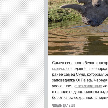
Самец северного белого носор
скончался
недавно в зоопарке 
ранее самец Суни, которому бы
заповедника Ol Pejeta. Черед
численность
этих животных
до 
в неволе под постоянным над
бороться за сохранность подв
ЧИТАТЬ ДАЛЬШЕ