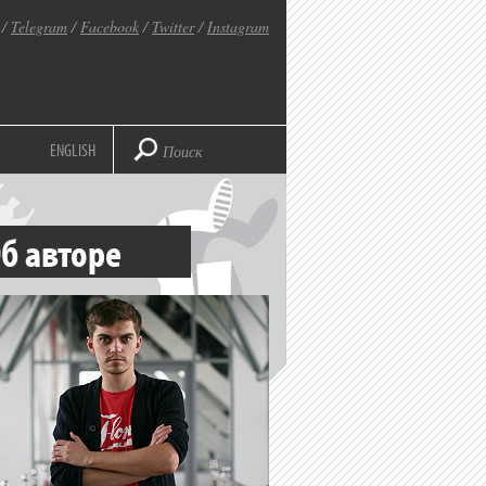
/
Telegram
/
Facebook
/
Twitter
/
Instagram
ENGLISH
б авторе