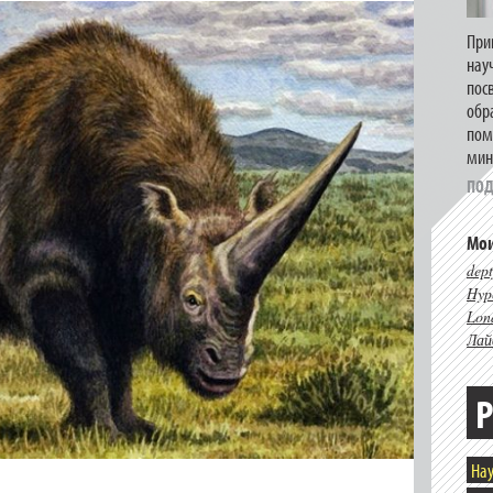
При
нау
пос
обр
пом
мин
ПОД
Мои
dept
Hype
Lon
Лай
Р
Нау