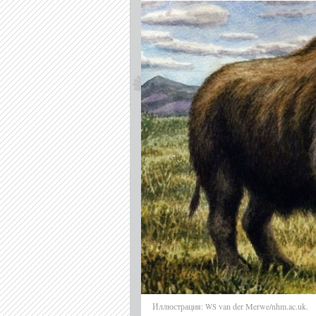
Иллюстрация:
van der Merwe/nhm.ac.uk.
WS