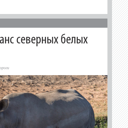
анс северных белых
ороги