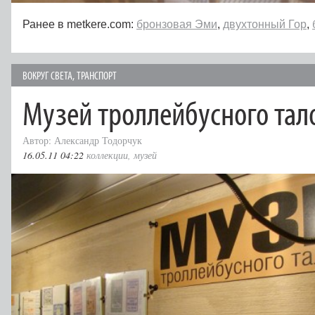
Ранее в metkere.com:
бронзовая Эми
,
двухтонный Гор
,
ВОКРУГ СВЕТА
,
ТРАНСПОРТ
Музей троллейбусного тал
Автор: Александр Тодорчук
16.05.11 04:22
коллекции
,
музей