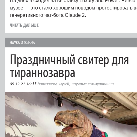
На днях я сходил на выставку Luxury and Power: Persia
музее — это стало хорошим поводом протестировать 
генеративного чат-бота Claude 2.
ЧИТАТЬ ДАЛЬШЕ
НАУКА И ЖИЗНЬ
Праздничный свитер для
тираннозавра
09.12.21 16:55
динозавры
,
музей
,
научные коммуникации