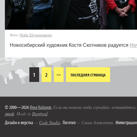
Фото:
Майя Шелковникова
.
Новосибирский художник Костя Скотников радуется
Но
1
2
>>
ПОСЛЕДНЯЯ СТРАНИЦА
© 2000—2026
Илья Кабанов
.
Если вы попали сюда случайно, оставайтесь
мной
. Made in
Deptford
.
Дизайн и верстка
Логотип
Иллюстрации
—
Code Studio
.
— Саша Алексеенко.