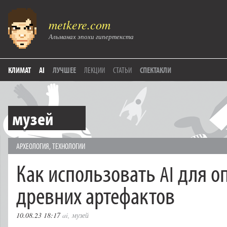
metkere.com
Альманах эпохи гипертекста
КЛИМАТ
AI
ЛУЧШЕЕ
ЛЕКЦИИ
СТАТЬИ
СПЕКТАКЛИ
музей
АРХЕОЛОГИЯ
,
ТЕХНОЛОГИИ
Как использовать
для о
AI
древних артефактов
10.08.23 18:17
ai
,
музей