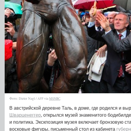
Фото: Dieter Nagl /
via
.
AFP
MSNBC
В австрийской деревне Таль, в доме, где родился и вы
Шварценеггер
, открылся музей знаменитого бодибилд
и политика. Экскпозиция музея включает бронзовую ст
восковые фигуры, письменный стол из кабинета
губер