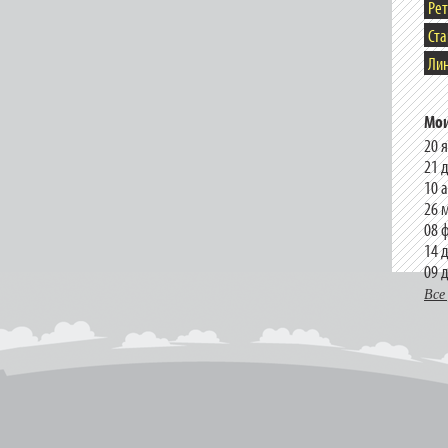
Ре
Ст
Лин
Мои
20 
21 
10 
26 
08 
14 
09 
Все