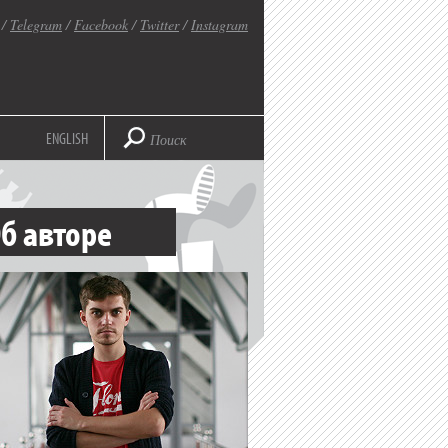
/
Telegram
/
Facebook
/
Twitter
/
Instagram
ENGLISH
б авторе