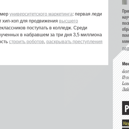
При
имер
университетского маркетинга
: первая леди
нау
т хип-хоп для продвижения
высшего
пос
еклассников поступать в колледж. Среди
обр
пом
звученных в набравшем за три дня 3,5 миллиона
мин
ость
строить роботов
,
раскрывать преступления
ПОД
Мои
dept
Hype
Lon
Лай
Р
Нау