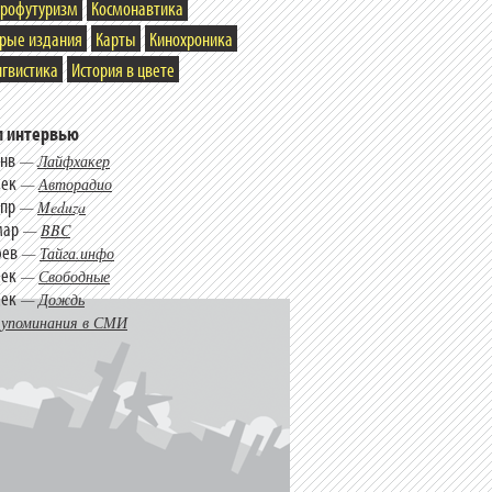
трофутуризм
Космонавтика
арые издания
Карты
Кинохроника
гвистика
История в цвете
 интервью
янв
—
Лайфхакер
дек
—
Авторадио
апр
—
Meduza
мар
—
BBC
фев
—
Тайга.инфо
дек
—
Свободные
дек
—
Дождь
 упоминания в СМИ