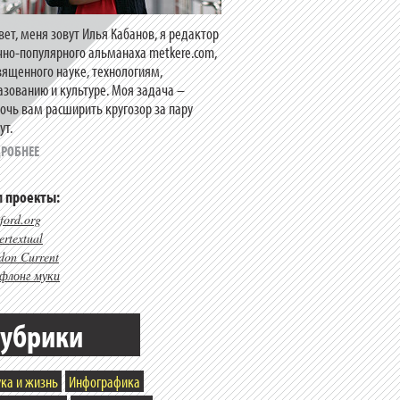
вет, меня зовут Илья Кабанов, я редактор
чно-популярного альманаха metkere.com,
вященного науке, технологиям,
азованию и культуре. Моя задача –
очь вам расширить кругозор за пару
ут.
РОБНЕЕ
 проекты:
ford.org
rtextual
don Current
флонг муки
убрики
ка и жизнь
Инфографика