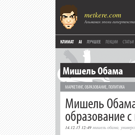
metkere.com
Альманах эпохи гипертекста
КЛИМАТ
AI
ЛУЧШЕЕ
ЛЕКЦИИ
СТАТЬИ
Мишель Обама
МАРКЕТИНГ
,
ОБРАЗОВАНИЕ
,
ПОЛИТИКА
Мишель Обама
образование с
14.12.15 12:49
мишель обама
,
универ