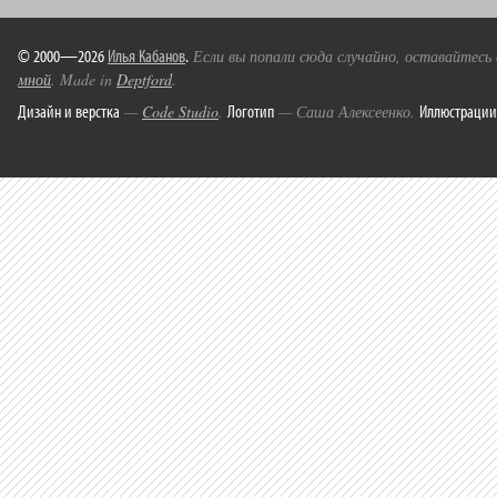
© 2000—2026
Илья Кабанов
.
Если вы попали сюда случайно, оставайтесь
мной
. Made in
Deptford
.
Дизайн и верстка
Логотип
Иллюстрации
—
Code Studio
.
— Саша Алексеенко.