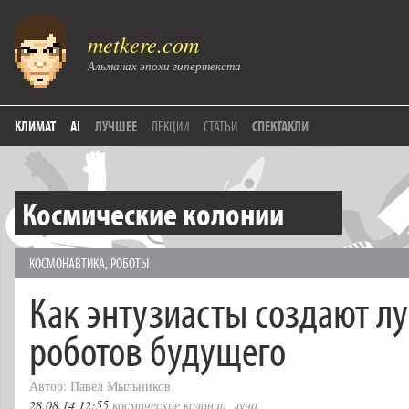
metkere.com
Альманах эпохи гипертекста
КЛИМАТ
AI
ЛУЧШЕЕ
ЛЕКЦИИ
СТАТЬИ
СПЕКТАКЛИ
Космические колонии
КОСМОНАВТИКА
,
РОБОТЫ
Как энтузиасты создают л
роботов будущего
Автор: Павел Мыльников
28.08.14 12:55
космические колонии
,
луна