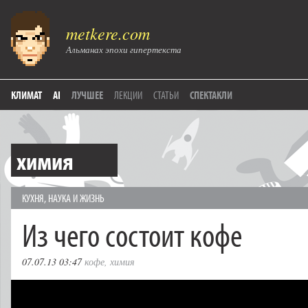
metkere.com
Альманах эпохи гипертекста
КЛИМАТ
AI
ЛУЧШЕЕ
ЛЕКЦИИ
СТАТЬИ
СПЕКТАКЛИ
химия
КУХНЯ
,
НАУКА И ЖИЗНЬ
Из чего состоит кофе
07.07.13 03:47
кофе
,
химия