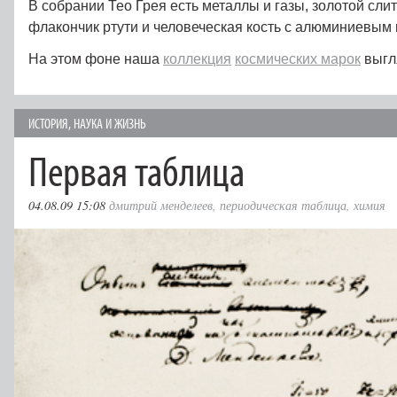
В собрании Тео Грея есть металлы и газы, золотой сли
флакончик ртути и человеческая кость с алюминиевым 
На этом фоне наша
коллекция
космических марок
выгл
ИСТОРИЯ
,
НАУКА И ЖИЗНЬ
Первая таблица
04.08.09 15:08
дмитрий менделеев
,
периодическая таблица
,
химия