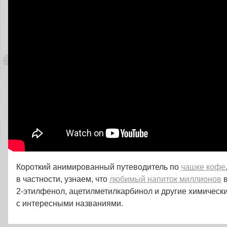
Короткий анимированный путеводитель по
чашке кофе
в частности, узнаем, что
любимый напиток миллионов
в
2‑этилфенол, ацетилметилкарбинол и другие химическ
с интересными названиями.