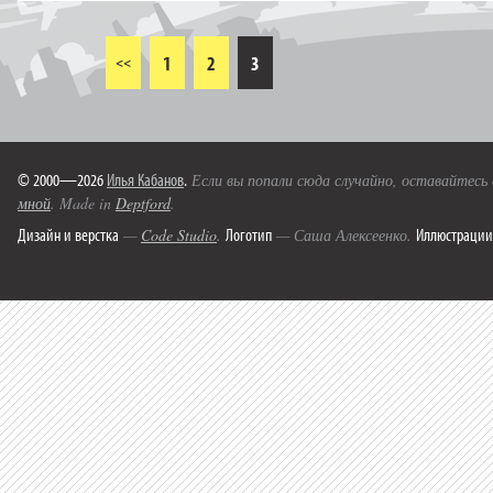
1
2
3
<<
© 2000—2026
Илья Кабанов
.
Если вы попали сюда случайно, оставайтесь
мной
. Made in
Deptford
.
Дизайн и верстка
Логотип
Иллюстрации
—
Code Studio
.
— Саша Алексеенко.