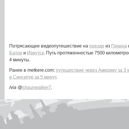
Потрясающее видеопутешествие на
поезде
из
Пекина
Батор
и
Иркутск
. Путь протяженностью 7500 километро
4 минуты.
Ранее в metkere.com:
путешествие через Америку за 3
в Сингапур за 5 минут
.
/via @
shaunwalker7
.