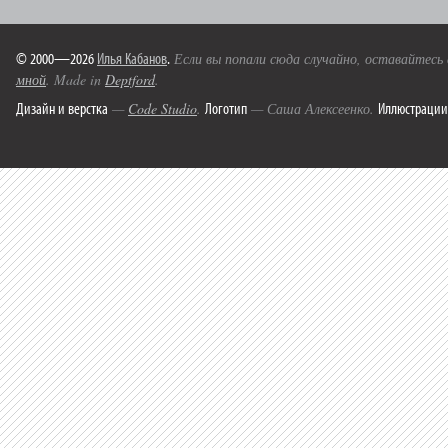
© 2000—2026
Илья Кабанов
.
Если вы попали сюда случайно, оставайтесь
мной
. Made in
Deptford
.
Дизайн и верстка
Логотип
Иллюстрации
—
Code Studio
.
— Саша Алексеенко.