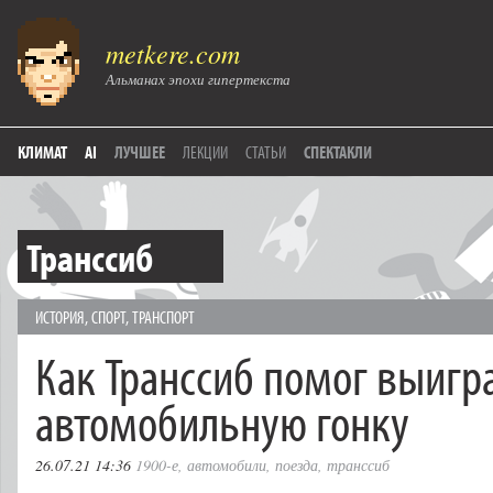
metkere.com
Альманах эпохи гипертекста
КЛИМАТ
AI
ЛУЧШЕЕ
ЛЕКЦИИ
СТАТЬИ
СПЕКТАКЛИ
Транссиб
ИСТОРИЯ
,
СПОРТ
,
ТРАНСПОРТ
Как Транссиб помог выигр
автомобильную гонку
26.07.21 14:36
1900-е
,
автомобили
,
поезда
,
транссиб