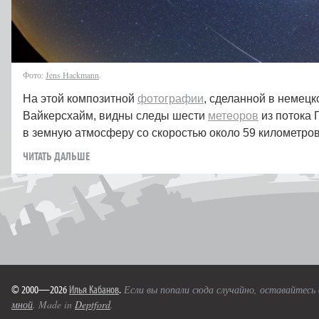
Фото:
Jens Hackmann
.
На этой композитной
фотографии
, сделанной в немецк
Вайкерсхайм, видны следы шести
метеоров
из потока 
в земную атмосферу со скоростью около 59 километров
ЧИТАТЬ ДАЛЬШЕ
© 2000—2026
Илья Кабанов
.
Если вы попали сюда случайно, оставайтесь
мной
. Made in
Deptford
.