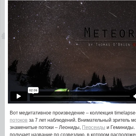
Вот медитативное произведение – коллекция timelaps
потоков
за 7 лет наблюдений. Внимательный зритель м
знаменитые потоки – Леониды,
Персеиды
и Геминиды.
получает название по созвездию, в котором расположен