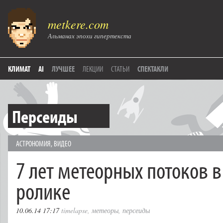
metkere.com
Альманах эпохи гипертекста
КЛИМАТ
AI
ЛУЧШЕЕ
ЛЕКЦИИ
СТАТЬИ
СПЕКТАКЛИ
Персеиды
АСТРОНОМИЯ
,
ВИДЕО
7 лет метеорных потоков 
ролике
10.06.14 17:17
timelapse
,
метеоры
,
персеиды