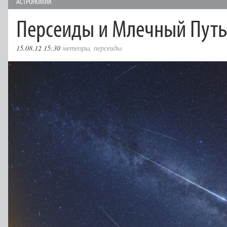
АСТРОНОМИЯ
Персеиды и Млечный Пут
15.08.12 15:30
метеоры
,
персеиды