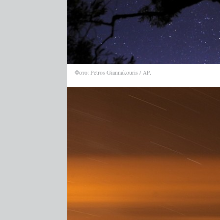
Фото: Petros Giannakouris /
.
AP