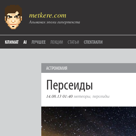
metkere.com
Альманах эпохи гипертекста
КЛИМАТ
AI
ЛУЧШЕЕ
ЛЕКЦИИ
СТАТЬИ
СПЕКТАКЛИ
АСТРОНОМИЯ
Персеиды
14.08.13 01:40
метеоры
,
персеиды