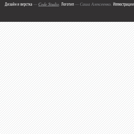
Дизайн и верстка
Логотип
Иллюстрации
—
Code Studio
.
— Саша Алексеенко.