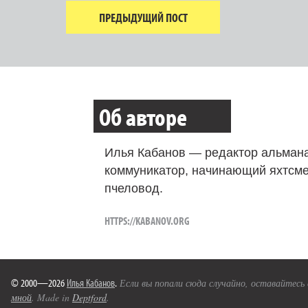
ПРЕДЫДУЩИЙ ПОСТ
Об авторе
Илья Кабанов — редактор альмана
коммуникатор, начинающий яхтсме
пчеловод.
HTTPS://KABANOV.ORG
© 2000—2026
Илья Кабанов
.
Если вы попали сюда случайно, оставайтесь
мной
. Made in
Deptford
.