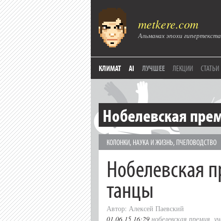
metkere.com
Альманах эпохи гипертекста
КЛИМАТ
AI
ЛУЧШЕЕ
ЛЕКЦИИ
СТАТЬИ
Нобелевская пре
КОЛОНКИ
,
НАУКА И ЖИЗНЬ
,
ПЧЕЛОВОДСТВО
Нобелевская п
танцы
Автор: Алексей Паевский
01.06.15 16:29
нобелевская премия
,
уч