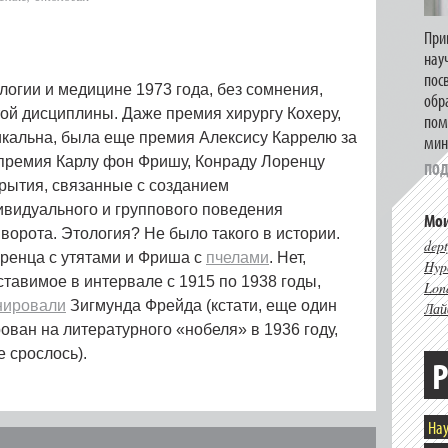
При
нау
пос
огии и медицине 1973 года, без сомнения,
обр
той дисциплины. Даже премия хирургу Кохеру,
пом
никальна, была еще премия Алексису Каррелю за
мин
, премия Карлу фон Фришу, Конраду Лоренцу
ПОД
крытия, связанные с созданием
ивидуального и группового поведения
Мои
 ворота. Этология? Не было такого в истории.
dept
ренца с утятами и Фриша с
пчелами
. Нет,
Hype
ставимое в интервале с 1915 по 1938 годы,
Lon
нировали
Зигмунда Фрейда (кстати, еще один
Лай
ован на литературного «нобеля» в 1936 году,
е срослось).
Р
Нау