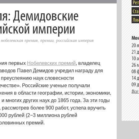
Ре
ля: Демидовские
Ст
Лин
ийской империи
Мои
,
нобелевская премия
,
премии
,
российская империя
20 
21 
10 
чения первых
Нобелевских премий
, владелец
26 
08 
заводов Павел Демидов учредил награду для
14 
 преуспеянию наук словесности
09 
честве». Российские ученые получали
Все
ения в области географии, истории, экономики,
и многих других наук до 1865 года. За эти годы
 рассмотрев более 900 работ, успела вручить
000 рублей (2−3 миллиона рублей
 половинных премий.