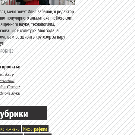
вет, меня зовут Илья Кабанов, я редактор
чно-популярного альманаха metkere.com,
вященного науке, технологиям,
азованию и культуре. Моя задача –
очь вам расширить кругозор за пару
ут.
РОБНЕЕ
 проекты:
ford.org
rtextual
don Current
флонг муки
убрики
ка и жизнь
Инфографика