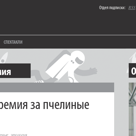
Отдел подписки:
RSS
СПЕКТАКЛИ
О
мия
ремия за пчелиные
еные
,
этология