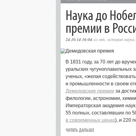
Наука до Нобе
премии в Росс
24.10.14 16:04
xix век
,
история науки
В 1831 году, за 70 лет до вру
уральских чугуноплавильных 
ученых, «желая содействовать
и промышленности в своем оте
Демидовские премии
за достиж
филологии, астрономии, химии 
Императорская академия наук,
55 полных, составлявших по 5
в современных ценах
), и 220
ЧИТАТЬ ДАЛЬШЕ