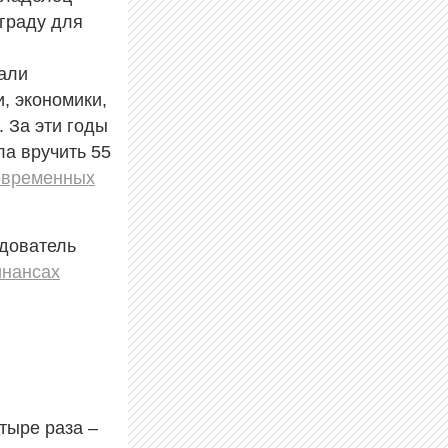
граду для
али
, экономики,
. За эти годы
ла вручить 55
овременных
едователь
инансах
тыре раза –