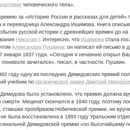
анатомии
человеческого тела».
премию за «Историю России в рассказах для детей»
а и переводчица Александра Ишимова. Книга описыв
обытия русской истории с древнейших времен до на
ования
Николая I
. Интересно, что
Ишимова
стала по
ентом
Александра Пушкина
: он написал ей письмо в 
7 января 1837 года. «Сегодня я нечаянно открыл В
и поневоле зачитался», писал, в частности, Пушкин.
862 году одну из последних Демидовских премий пол
кий учебник по
органической химии
Дмитрий Мендел
Демидова было установлено, что премия должна вр
о смерти. Меценат скончался в 1840 году, поэтому по
, ставшая прообразом Нобелевской премии, не вруч
а не была восстановлена в 1993 году Уральским отд
игинальной Демидовской премии «по Высочайшему п