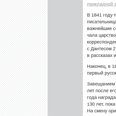
прикладной 
В 1841 году 
писательниц
важнейшие с
чала царств
корреспонд
с Дантесом 2
в рассказах 
Наконец, в 1
первый русс
Завещанием 
лет после ег
года награда
130 лет, пок
На смену ор