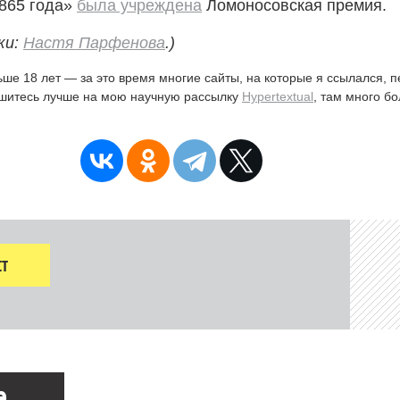
1865 года»
была учреждена
Ломоносовская премия.
ки:
Настя Парфенова
.)
ьше 18 лет — за это время многие сайты, на которые я ссылался, 
ишитесь лучше на мою научную рассылку
Hypertextual
, там много б
Т
е