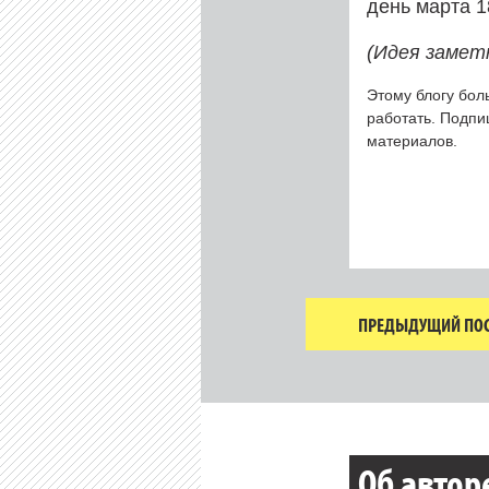
день марта 
(Идея замет
Этому блогу бол
работать. Подп
материалов.
ПРЕДЫДУЩИЙ ПОС
Об автор