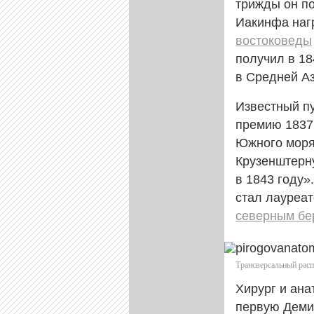
трижды он по
Иакинфа нагр
востоковеды
получил в 18
в Средней Аз
Известный п
премию 1837 
Южного моря
Крузенштерну
в 1843 году
стал лауреат
северным бе
Трансверсальный расп
Хирург и ана
первую Деми