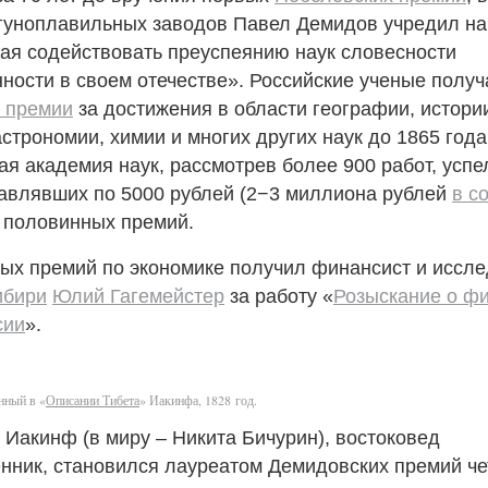
угуноплавильных заводов Павел Демидов учредил на
ая содействовать преуспеянию наук словесности
ости в своем отечестве». Российские ученые получ
 премии
за достижения в области географии, истории
строномии, химии и многих других наук до 1865 года
я академия наук, рассмотрев более 900 работ, успе
тавлявших по 5000 рублей (2−3 миллиона рублей
в с
20 половинных премий.
вых премий по экономике получил финансист и иссл
ибири
Юлий Гагемейстер
за работу «
Розыскание о ф
сии
».
нный в «
Описании Тибета
» Иакинфа, 1828 год.
Иакинф (в миру – Никита Бичурин), востоковед
нник, становился лауреатом Демидовских премий че