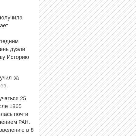
 получила
ает
следним
день дуэли
ашу Историю
учил за
еев
.
учаться 25
сле 1865
алась почти
елением
.
РАН
овелению в 8