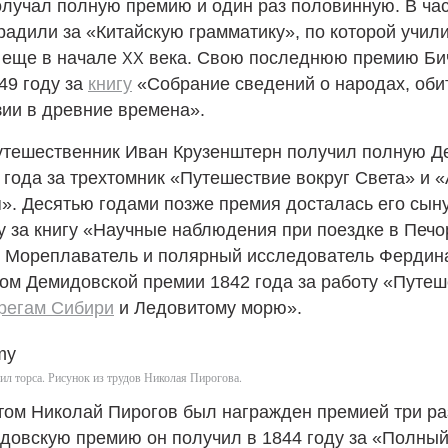
лучал полную премию и один раз половинную. В час
адили за «Китайскую грамматику», по которой учил
еще в начале
века. Свою последнюю премию Би
XX
49 году за
книгу
«Собрание сведений о народах, об
ии в древние времена».
утешественник Иван Крузенштерн получил полную 
года за трехтомник «Путешествие вокруг Света» и 
». Десятью годами позже премия досталась его сын
 за книгу «Научные наблюдения при поездке в Печо
». Мореплаватель и полярный исследователь Фердин
ом Демидовской премии 1842 года за работу «Путеш
регам Сибири
и Ледовитому морю».
ил торса. Рисунок из трудов Николая Пирогова.
том Николай Пирогов был награжден премией три ра
довскую премию он получил в 1844 году за «Полный