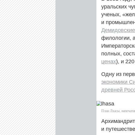
уральских ч
ученых, «жел
и промышленн
Демидовские
филологии, а
Императорска
полных, сос
ценах
), и 2
Одну из пер
экономики С
древней Рос
План Лхасы, напечата
Архимандрит 
и путешестве