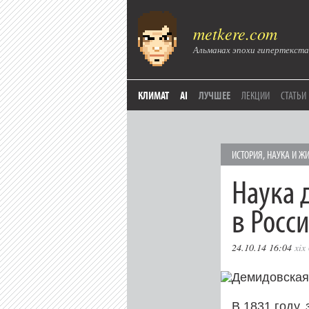
metkere.com
Альманах эпохи гипертекста
КЛИМАТ
AI
ЛУЧШЕЕ
ЛЕКЦИИ
СТАТЬИ
ИСТОРИЯ
,
НАУКА И Ж
Наука 
в Росс
24.10.14 16:04
xix
В 1831 году,