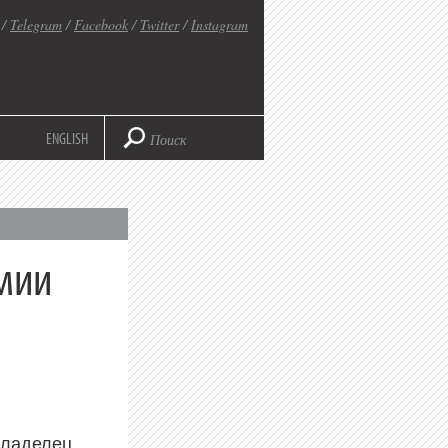
/
Telegram
/
Facebook
/
Twitter
/
Instagram
ENGLISH
мии
владелец