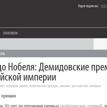
Отдел подписки:
RSS
СПЕКТАКЛИ
ИЗНЬ
до Нобеля: Демидовские пре
ийской империи
 век
,
история науки
,
нобелевская премия
,
премии
,
российская империя
 за 70 лет до вручения первых
Нобелевских премий
, 