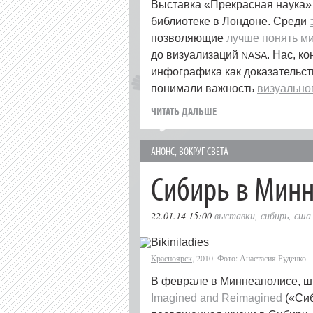
Выставка «Прекрасная наука»
библиотеке в Лондоне. Среди
позволяющие
лучше понять ми
до визуализаций
. Нас, к
NASA
инфографика как доказательств
понимали важность
визуально
ЧИТАТЬ ДАЛЬШЕ
АНОНС
,
ВОКРУГ СВЕТА
Сибирь в Минн
22.01.14 15:00
выставки
,
сибирь
,
сша
Красноярск
, 2010. Фото: Анастасия Руденко.
В феврале в Миннеаполисе, ш
Imagined and Reimagined
(«Сиб