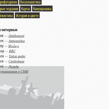
трофутуризм
Космонавтика
арые издания
Карты
Кинохроника
гвистика
История в цвете
 интервью
янв
—
Лайфхакер
дек
—
Авторадио
апр
—
Meduza
мар
—
BBC
фев
—
Тайга.инфо
дек
—
Свободные
дек
—
Дождь
 упоминания в СМИ