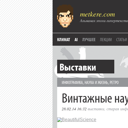
metkere.com
Альманах эпохи гипертекста
КЛИМАТ
AI
ЛУЧШЕЕ
ЛЕКЦИИ
СТАТЬИ
Выставки
ИНФОГРАФИКА
,
НАУКА И ЖИЗНЬ
,
РЕТРО
Винтажные на
28.02.14 16:32
выставки
,
старая инф