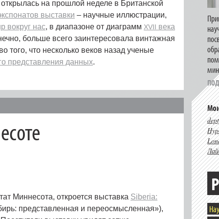
 открылась на прошлой неделе в Британской
экспонатов выставки
– научные иллюстрации,
При
р вокруг нас
, в диапазоне от диаграмм
века
XVII
нау
пос
онечно, больше всего заинтересовала винтажная
обр
о того, что несколько веков назад ученые
пом
го представления данных
.
мин
ПОД
Мои
dept
есоте
Hype
Lon
Лай
Р
тат Миннесота, откроется выставка
Siberia:
Нау
ирь: представленная и переосмысленная»),