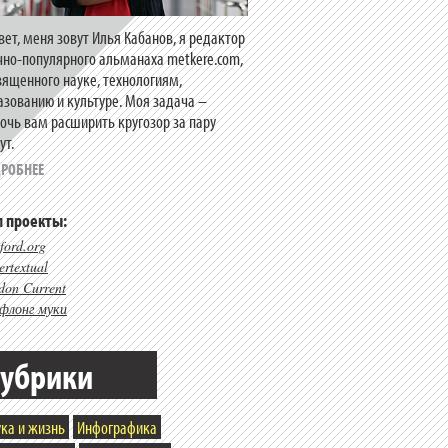
вет, меня зовут Илья Кабанов, я редактор
чно-популярного альманаха metkere.com,
вященного науке, технологиям,
азованию и культуре. Моя задача –
очь вам расширить кругозор за пару
ут.
РОБНЕЕ
 проекты:
ford.org
rtextual
don Current
флонг муки
убрики
ка и жизнь
Инфографика