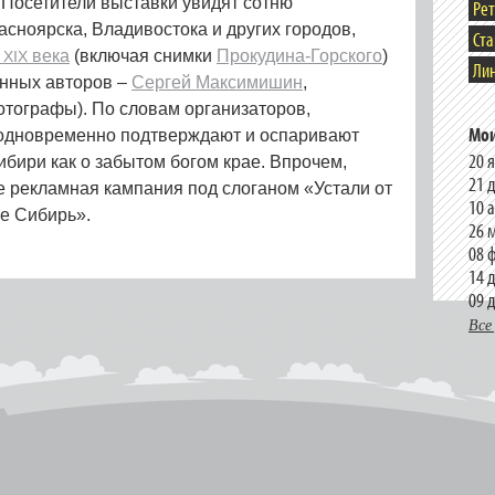
Посетители выставки увидят сотню
Ре
сноярска, Владивостока и других городов,
Ст
а
века
(включая снимки
Прокудина-Горского
)
XIX
Лин
енных авторов –
Сергей Максимишин
,
отографы). По словам организаторов,
Мои
одновременно подтверждают и оспаривают
20 
бири как о забытом богом крае. Впрочем,
21 
ее рекламная кампания под слоганом «Устали от
10 
те Сибирь».
26 
08 
14 
09 
Все