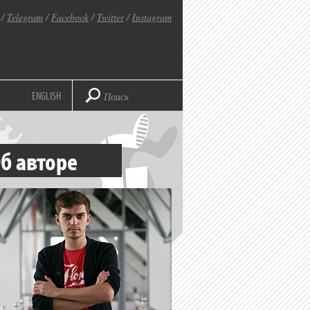
/
Telegram
/
Facebook
/
Twitter
/
Instagram
ENGLISH
б авторе