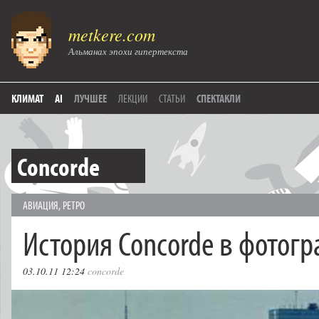
metkere.com
Альманах эпохи гипертекста
КЛИМАТ
AI
ЛУЧШЕЕ
ЛЕКЦИИ
СТАТЬИ
СПЕКТАКЛИ
Concorde
АВИАЦИЯ
,
РЕТРО
История Concorde в фотог
03.10.11 12:24
concorde