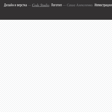
Дизайн и верстка
Логотип
Иллюстрации
—
Code Studio
.
— Саша Алексеенко.