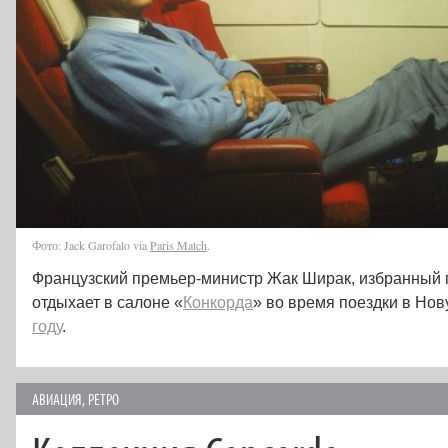
Фото: Jack Garofalo via
Paris Match
.
Французский премьер-министр Жак Ширак, избранный 
отдыхает в салоне «
Конкорда
» во время поездки в Но
году
.
АВИАЦИЯ
,
РЕТРО