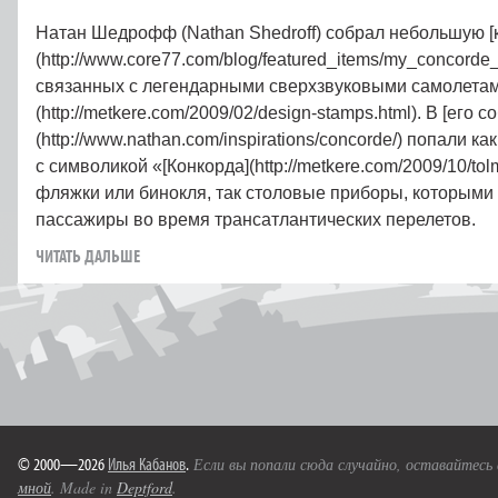
Натан Шедрофф (Nathan Shedroff) собрал небольшую [
(http://www.core77.com/blog/featured_items/my_concorde
связанных с легендарными сверхзвуковыми самолетам
(http://metkere.com/2009/02/design-stamps.html). В [его с
(http://www.nathan.com/inspirations/concorde/) попали 
с символикой «[Конкорда](http://metkere.com/2009/10/to
фляжки или бинокля, так столовые приборы, которыми
пассажиры во время трансатлантических перелетов.
ЧИТАТЬ ДАЛЬШЕ
© 2000—2026
Илья Кабанов
.
Если вы попали сюда случайно, оставайтесь
мной
. Made in
Deptford
.