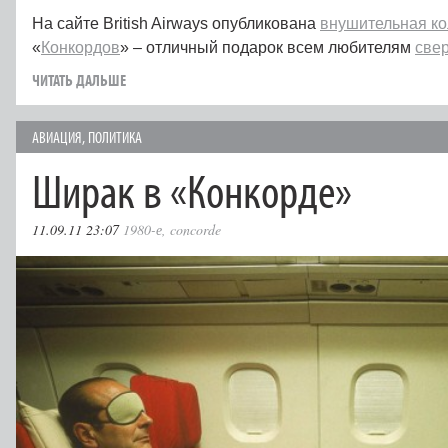
На сайте British Airways опубликована
внушительная к
«
Конкордов
» – отличный подарок всем любителям
све
ЧИТАТЬ ДАЛЬШЕ
АВИАЦИЯ
,
ПОЛИТИКА
Ширак в «Конкорде»
11.09.11 23:07
1980-е
,
concorde