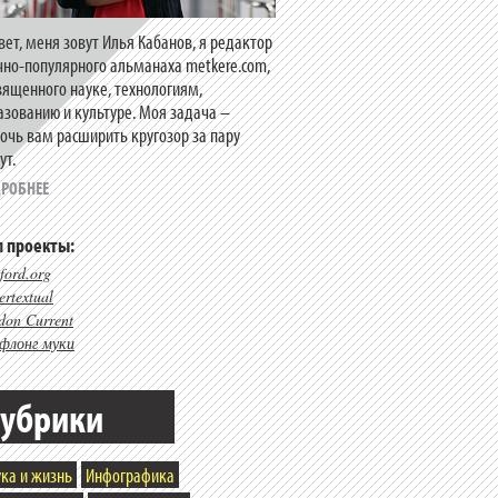
вет, меня зовут Илья Кабанов, я редактор
чно-популярного альманаха metkere.com,
вященного науке, технологиям,
азованию и культуре. Моя задача –
очь вам расширить кругозор за пару
ут.
РОБНЕЕ
 проекты:
ford.org
rtextual
don Current
флонг муки
убрики
ка и жизнь
Инфографика