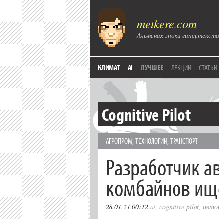
metkere.com
Альманах эпохи гипертекста
КЛИМАТ
AI
ЛУЧШЕЕ
ЛЕКЦИИ
СТАТЬИ
Cognitive Pilot
АГРОПРОМ
,
ТЕХНОЛОГИИ
,
ТРАНСПОРТ
Разработчик а
комбайнов ище
28.01.21 00:12
ai
,
cognitive pilot
,
авто