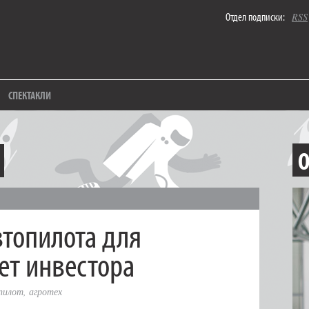
Отдел подписки:
RSS
СПЕКТАКЛИ
О
втопилота для
т инвестора
пилот
,
агротех