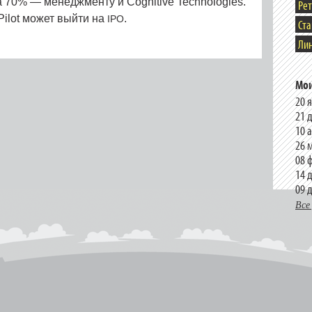
 70% — менеджменту и Cognitive Technologies.
Ре
Pilot может выйти на
.
IPO
Ст
Лин
Мои
20 
21 
10 
26 
08 
14 
09 
Все