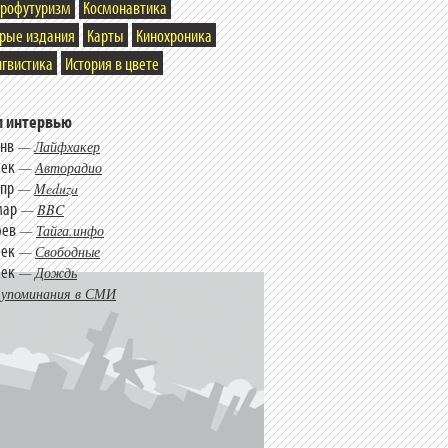
трофутуризм
Космонавтика
арые издания
Карты
Кинохроника
гвистика
История в цвете
 интервью
янв
—
Лайфхакер
дек
—
Авторадио
апр
—
Meduza
мар
—
BBC
фев
—
Тайга.инфо
дек
—
Свободные
дек
—
Дождь
 упоминания в СМИ