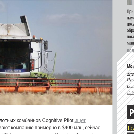
При
нау
пос
обр
пом
мин
ПОД
Мои
dept
Hype
Lon
Лай
Р
лотных комбайнов Cognitive Pilot
ищет
Нау
вают компанию примерно в $400 млн, сейчас