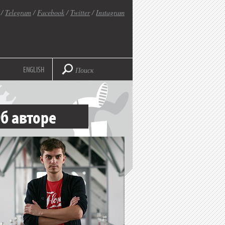
/
Telegram
/
Facebook
/
Twitter
/
Instagram
ENGLISH
б авторе