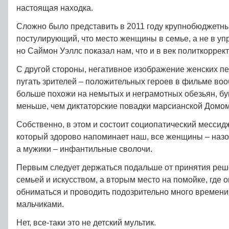
настоящая находка.
Сложно было представить в 2011 году крупнобюджетн
постулирующий, что место женщины в семье, а не в уп
но Саймон Уэллс показал нам, что и в век политкоррек
С другой стороны, негативное изображение женских п
пугать зрителей – положительных героев в фильме во
больше похожи на немытых и неграмотных обезьян, бун
меньше, чем диктаторские повадки марсианской Домо
Собственно, в этом и состоит социопатический мессидж
который здорово напоминает наш, все женщины – наз
а мужики – инфантильные сволочи.
Первым следует держаться подальше от принятия реш
семьей и искусством, а вторым место на помойке, где о
обниматься и проводить подозрительно много времени
мальчиками.
Нет, все-таки это не детский мультик.