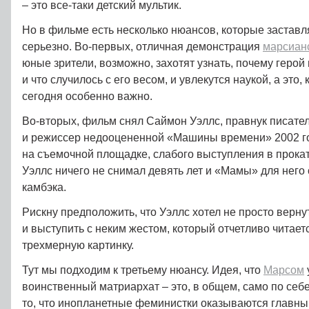
– это все-таки детский мультик.
Но в фильме есть несколько нюансов, которые заставл
серьезно. Во-первых, отличная демонстрация
марсиан
юные зрители, возможно, захотят узнать, почему герой
и что случилось с его весом, и увлекутся наукой, а это,
сегодня особенно важно.
Во-вторых, фильм снял Саймон Уэллс, правнук писате
и режиссер недооцененной «Машины времени» 2002 го
на съемочной площадке, слабого выступления в прокат
Уэллс ничего не снимал девять лет и «Мамы» для него
камбэка.
Рискну предположить, что Уэллс хотел не просто вернут
и выступить с неким жестом, который отчетливо читает
трехмерную картинку.
Тут мы подходим к третьему нюансу. Идея, что
Марсом
воинственный матриархат – это, в общем, само по себ
то, что инопланетные феминистки оказываются главны