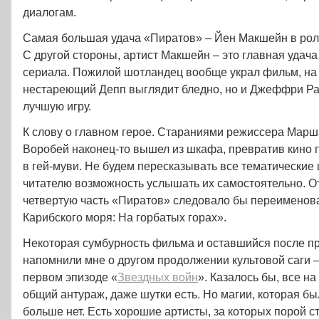
диалогам.
Самая большая удача «Пиратов» – Йен Макшейн в рол
С другой стороны, артист Макшейн – это главная удач
сериала. Пожилой шотландец вообще украл фильм, на 
нестареющий Депп выглядит бледно, но и Джеффри Ра
лучшую игру.
К слову о главном герое. Стараниями режиссера Марш
Воробей наконец-то вышел из шкафа, превратив кино 
в гей-муви. Не будем пересказывать все тематические
читателю возможность услышать их самостоятельно. От
четвертую часть «Пиратов» следовало бы переименов
Карибского моря: На горбатых горах».
Некоторая сумбурность фильма и оставшийся после п
напомнили мне о другом продолжении культовой саги –
первом эпизоде «
Звездных войн
». Казалось бы, все на
общий антураж, даже шутки есть. Но магии, которая бы
больше нет. Есть хорошие артисты, за которых порой с