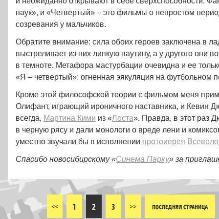
и неожиданно открывают в себе сверхспособности. Фак
паук», и «Четвертый» – это фильмы о непростом пери
созревания у мальчиков.
Обратите внимание: сила обоих героев заключена в ла
выстреливает из них липкую паутину, а у другого они в
в темноте. Метафора мастурбации очевидна и ее толь
«Я – четвертый»: огненная эякуляция на футбольном п
Кроме этой философской теории с фильмом меня прим
Олифант, играющий ироничного наставника, и Кевин Д
всегда,
Мартина Кими
из «
Лоста
». Правда, в этот раз 
в черную рясу и дали монологи о вреде лени и комиксо
уместно звучали бы в исполнении
протоиерея Всеволо
Спасибо новосибирскому «
Синема Парку
» за приглаш
1
2
3
<<
>>
ПОСЛЕДНЯЯ СТРАНИЦА