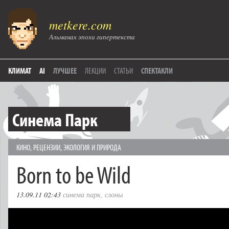
metkere.com
Альманах эпохи гипертекста
КЛИМАТ
AI
ЛУЧШЕЕ
ЛЕКЦИИ
СТАТЬИ
СПЕКТАКЛИ
Синема Парк
КИНО
,
РЕЦЕНЗИИ
,
ЭКОЛОГИЯ И ПРИРОДА
Born to be Wild
13.09.11 02:43
синема парк
,
слоны