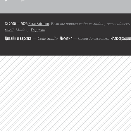
© 2000—2026
Илья Кабанов
.
Если вы попали сюда случайно, оставайтесь
мной
. Made in
Deptford
.
Дизайн и верстка
Логотип
Иллюстрации
—
Code Studio
.
— Саша Алексеенко.