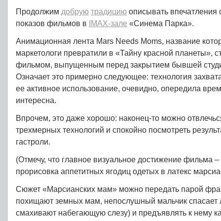
Продолжим
добрую
традицию
описывать впечатления 
показов фильмов в
IMAX-зале
«Синема Парка».
Анимационная лента Mars Needs Moms, название кото
маркетологи превратили в «Тайну красной планеты», 
фильмом, выпущенным перед закрытием бывшей студи
Означает это примерно следующее: технология захвата
ее активное использование, очевидно, опередила врем
интересна.
Впрочем, это даже хорошо: наконец-то можно отвлечь
трехмерных технологий и спокойно посмотреть резуль
гастроли.
(Отмечу, что главное визуальное достижение фильма –
прорисовка аппетитных ягодиц одетых в латекс марсиа
Сюжет «Марсианских мам» можно передать парой фра
похищают земных мам, непослушный мальчик спасает 
смахивают набегающую слезу) и предъявлять к нему ка