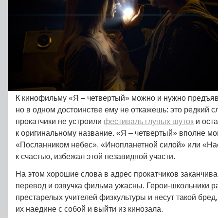
К кинофильму «Я – четвертый» можно и нужно предъяв
но в одном достоинстве ему не откажешь: это редкий с
прокатчики не устроили
фестиваль глупых шуток
и ост
к оригинальному название. «Я – четвертый» вполне мог
«Посланником небес», «Инопланетной силой» или «Нас
к счастью, избежал этой незавидной участи.
На этом хорошие слова в адрес прокатчиков заканчива
перевод и озвучка фильма ужасны. Герои-школьники р
престарелых учителей физкультуры и несут такой бред,
их наедине с собой и выйти из кинозала.