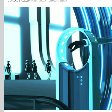
10.03.11 02:28
imax
,
марс
,
синема парк