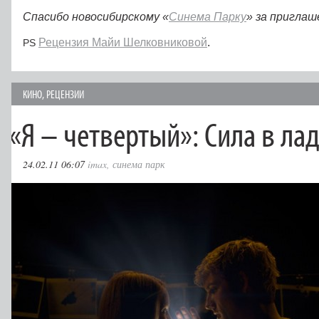
Спасибо новосибирскому «
Синема Парку
» за приглаш
Рецензия Майи Шелковниковой
.
PS
КИНО
,
РЕЦЕНЗИИ
«
Я – четвертый»: Сила в ла
24.02.11 06:07
imax
,
синема парк