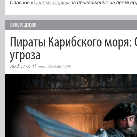
Спасибо «
Синема Парку
» за приглашение на премьеру
КИНО
,
РЕЦЕНЗИИ
Пираты Карибского моря: 
угроза
18.05.11 04:17
imax
,
синема парк