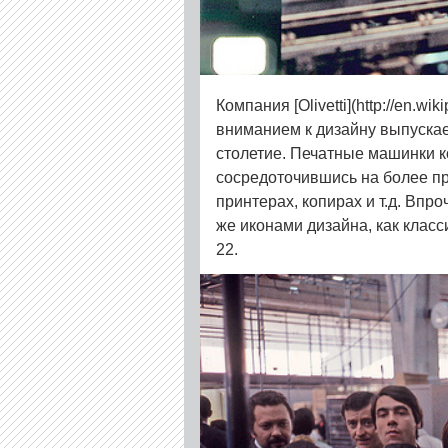
Компания [Olivetti](http://en.wik
вниманием к дизайну выпускае
столетие. Печатные машинки к
сосредоточившись на более п
принтерах, копирах и т.д. Впр
же иконами дизайна, как класс
22.