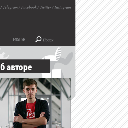
/
Telegram
/
Facebook
/
Twitter
/
Instagram
ENGLISH
б авторе