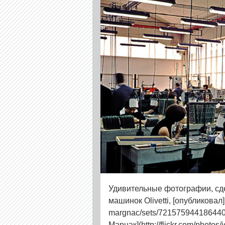
Удивительные фотографии, сд
машинок Olivetti, [опубликовал](h
margnac/sets/721575944186440
Марнак](http://flickr.com/photos/