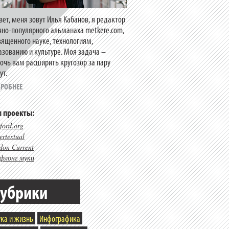
вет, меня зовут Илья Кабанов, я редактор
чно-популярного альманаха metkere.com,
вященного науке, технологиям,
азованию и культуре. Моя задача –
очь вам расширить кругозор за пару
ут.
РОБНЕЕ
 проекты:
ford.org
rtextual
don Current
флонг муки
убрики
ка и жизнь
Инфографика