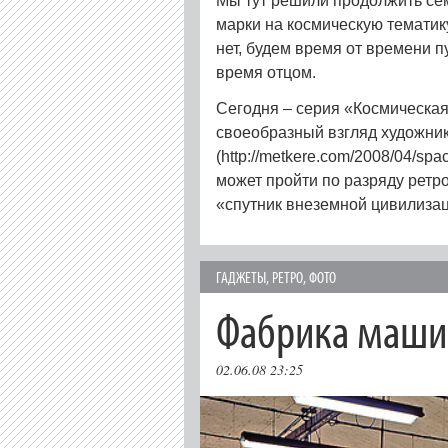
Мы тут решили продолжить се
марки на космическую тематик
нет, будем время от времени п
время отцом.
Сегодня – серия «Космическа
своеобразный взгляд художник
(http://metkere.com/2008/04/spa
может пройти по разряду ретро
«спутник внеземной цивилизац
ГAДЖЕТЫ
,
РЕТРО
,
ФОТО
Фабрика маши
02.06.08 23:25