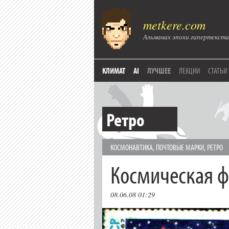
metkere.com
Альманах эпохи гипертекста
КЛИМАТ
AI
ЛУЧШЕЕ
ЛЕКЦИИ
СТАТЬИ
Ретро
КОСМОНАВТИКА
,
ПОЧТОВЫЕ МАРКИ
,
РЕТРО
Космическая ф
08.06.08 01:29