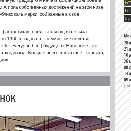
мейную традицию и начать коллекционировать
Ре
у. А пока собственных достижений на этой ниве
Ст
убликовать марки, собранные в свое
Лин
я фантастика», представляющая весьма
Мои
ов 1960‑х годов на [космические полеты]
20 
ce-for-everyone.html) будущего. Наверное, это
21 
-футуризма. Больше всего впечатляет, конечно,
10 
ии».
26 
08 
14 
09 
Все
нок