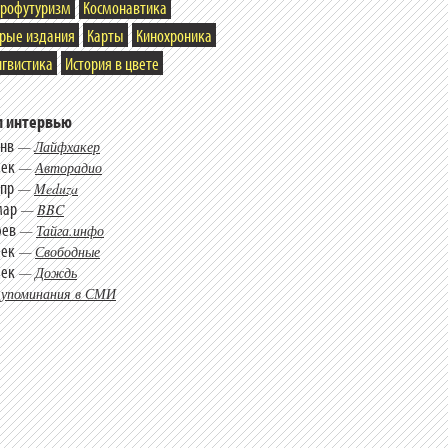
трофутуризм
Космонавтика
арые издания
Карты
Кинохроника
гвистика
История в цвете
 интервью
янв
—
Лайфхакер
дек
—
Авторадио
апр
—
Meduza
мар
—
BBC
фев
—
Тайга.инфо
дек
—
Свободные
дек
—
Дождь
 упоминания в СМИ