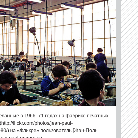
еланные в 1966–71 годах на фабрике печатных
ttp://flickr.com/photos/jean-paul-
80/) на «Фликре» пользователь [Жан-Поль
jean-paul-margnac/).