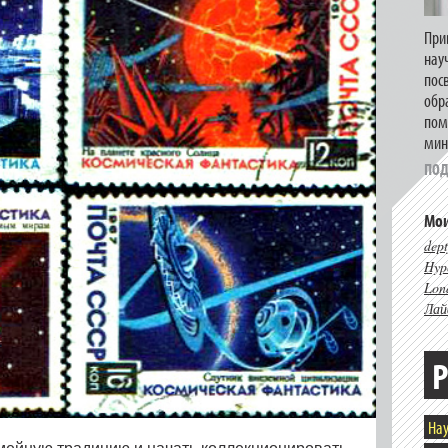
При
нау
пос
обр
пом
мин
ПОД
Мои
dept
Hype
Lon
Лай
Р
Нау