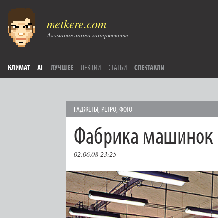
metkere.com
Альманах эпохи гипертекста
КЛИМАТ
AI
ЛУЧШЕЕ
ЛЕКЦИИ
СТАТЬИ
СПЕКТАКЛИ
ГAДЖЕТЫ
,
РЕТРО
,
ФОТО
Фабрика машинок
02.06.08 23:25