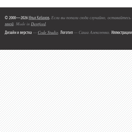
© 2000—2026
Илья Кабанов
.
Если вы попали сюда случайно, оставайтесь
мной
. Made in
Deptford
.
Дизайн и верстка
Логотип
Иллюстрации
—
Code Studio
.
— Саша Алексеенко.