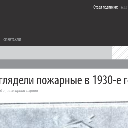
Отдел подписки:
RSS
СПЕКТАКЛИ
глядели пожарные в 1930‑е 
0-е
,
пожарная охрана