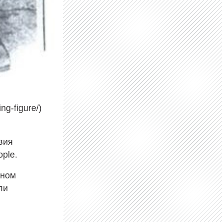
ng-figure/)
вия
ple.
лном
ли