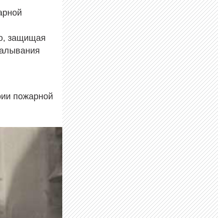
арной
н
цо, защищая
калывания
ории пожарной