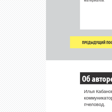
материалов.
ПРЕДЫДУЩИЙ ПОС
Об автор
Илья Кабано
коммуникато
пчеловод.