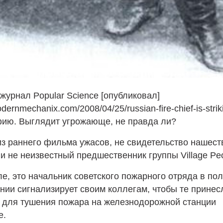
журнал Popular Science [опубликовал]
odernmechanix.com/2008/04/25/russian-fire-chief-is-striki
фию. Выглядит угрожающе, не правда ли?
из раннего фильма ужасов, не свидетельство нашест
и не неизвестный предшественник группы Village Peo
е, это начальник советского пожарного отряда в по
ии сигнализирует своим коллегам, чтобы те принес
 для тушения пожара на железнодорожной станции
е.