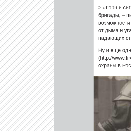
> «Горн и си
бригады, – п
возможности 
от дыма и уг
падающих ст
Ну и еще одн
(http://www.f
охраны в Рос