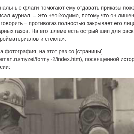
гнальные флаги помогают ему отдавать приказы пож
исал журнал. – Это необходимо, потому что он лише
говорить – противогаз полностью закрывает его ли
арных газов. На его шлеме есть острый шип для рас
ройматериалов и стекла».
а фотография, на этот раз со [страницы]
ireman.ru/myzei/formyl‑2/index.htm), посвященной ист
сии: