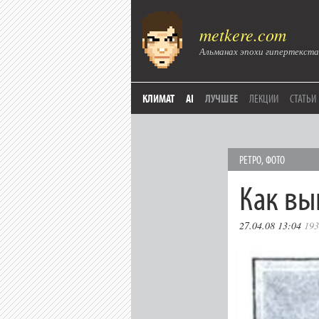
metkere.com
Альманах эпохи гипертекста
КЛИМАТ
AI
ЛУЧШЕЕ
ЛЕКЦИИ
СТАТЬИ
РЕТРО
,
ФОТО
Как вы
27.04.08 13:04
193