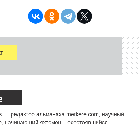
Т
е
в — редактор альманаха metkere.com, научный
р, начинающий яхтсмен, несостоявшийся