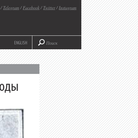
/
Telegram
/
Facebook
/
Twitter
/
Instagram
ENGLISH
годы