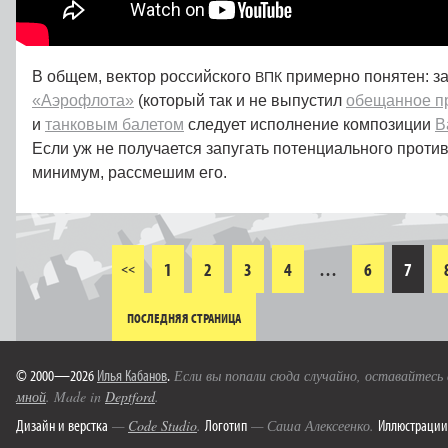
В общем, вектор российского
примерно понятен: з
ВПК
«Аэрофлота»
(который так и не выпустил
обещанное п
и
танковым балетом
следует исполнение композиции
B
Если уж не получается запугать потенциального противн
минимум, рассмешим его.
1
2
3
4
…
6
7
<<
ПОСЛЕДНЯЯ СТРАНИЦА
© 2000—2026
Илья Кабанов
.
Если вы попали сюда случайно, оставайтесь
мной
. Made in
Deptford
.
Дизайн и верстка
Логотип
Иллюстрации
—
Code Studio
.
— Саша Алексеенко.