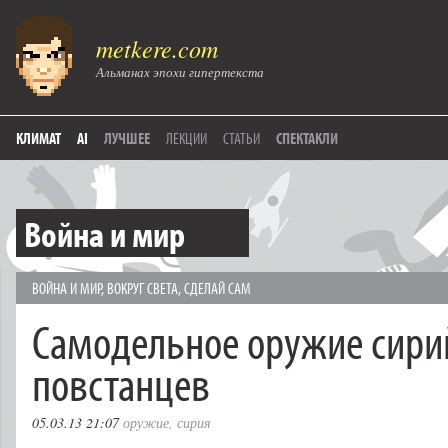
metkere.com
Альманах эпохи гипертекста
КЛИМАТ
AI
ЛУЧШЕЕ
ЛЕКЦИИ
СТАТЬИ
СПЕКТАКЛИ
Война и мир
ВОЙНА И МИР
,
ВОКРУГ СВЕТА
,
СДЕЛАЙ САМ
Самодельное оружие сири
повстанцев
05.03.13 21:07
оружие
,
сирия