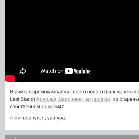
В рамках промокампании своего нового фильма «
Возв
Last Stand)
Арнольд Шварценеггер
проехал
по старень
собственном
танке
.
M47
Арни
вернулся, ура-ура.