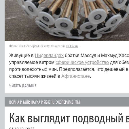
Фото: Jan Hennop/
/Getty Images via
In Focus
.
AFP
Живущие в
Нидерландах
братья Массуд и Махмуд Хасс
управляемое ветром
сферическое устройство
для обе
противопехотных мин. Предполагается, что дешевый в
спасет тысячи жизней в
Афганистане
.
ЧИТАТЬ ДАЛЬШЕ
ВОЙНА И МИР
,
НАУКА И ЖИЗНЬ
,
ЭКСПЕРИМЕНТЫ
Как выглядит подводный 
01.10.12 16:22