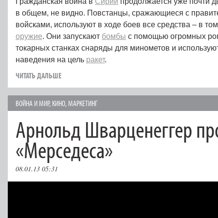
Гражданская война в
Сирии
продолжается уже почти дв
в общем, не видно. Повстанцы, сражающиеся с прави
войсками, используют в ходе боев все средства – в том
оружие
. Они запускают
бомбы
с помощью огромных рог
токарных станках снаряды для минометов и использую
наведения на цель
ракет
.
ЧИТАТЬ ДАЛЬШЕ
ВОЙНА И МИР
,
КИНО
,
МАРКЕТИНГ
Арнольд Шварценеггер пр
«Мерседеса»
08.01.13 05:31