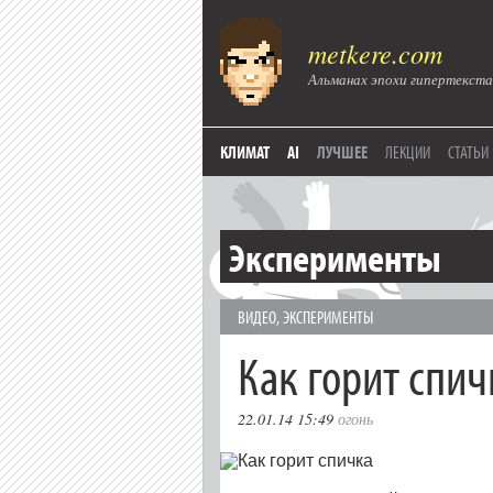
metkere.com
Альманах эпохи гипертекста
КЛИМАТ
AI
ЛУЧШЕЕ
ЛЕКЦИИ
СТАТЬИ
Эксперименты
ВИДЕО
,
ЭКСПЕРИМЕНТЫ
Как горит спич
22.01.14 15:49
огонь