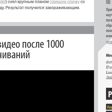
itel
) снял крупным планом
горящую спичку
со
нду. Результат получился завораживающим.
При
нау
пос
обр
пом
мин
видео после 1000
ПОД
ачиваний
Мои
dept
Hype
Lon
Лай
Р
Нау