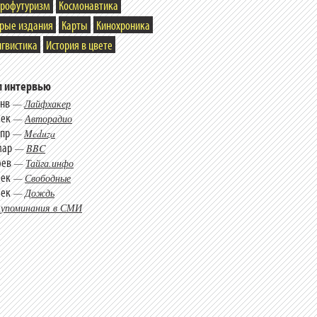
трофутуризм
Космонавтика
арые издания
Карты
Кинохроника
гвистика
История в цвете
 интервью
янв
—
Лайфхакер
дек
—
Авторадио
апр
—
Meduza
мар
—
BBC
фев
—
Тайга.инфо
дек
—
Свободные
дек
—
Дождь
 упоминания в СМИ