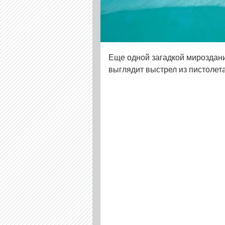
Еще одной загадкой мироздани
выглядит выстрел из пистолет