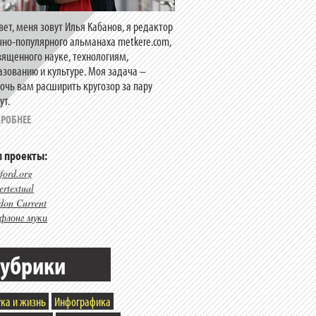
вет, меня зовут Илья Кабанов, я редактор
чно-популярного альманаха metkere.com,
вященного науке, технологиям,
азованию и культуре. Моя задача –
очь вам расширить кругозор за пару
ут.
РОБНЕЕ
 проекты:
ford.org
rtextual
don Current
флонг муки
убрики
ка и жизнь
Инфографика