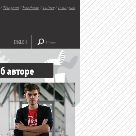
/
Telegram
/
Facebook
/
Twitter
/
Instagram
ENGLISH
б авторе