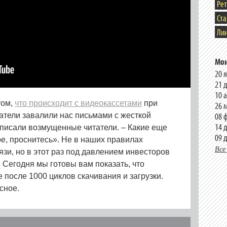
Ре
Ст
Лин
Мои
20 
21 
10 
том,
что происходит с видеокассетами
при
26 
08 
татели завалили нас письмами с жесткой
14 
– писали возмущенные читатели. – Какие еще
09 
е, проснитесь». Не в наших правилах
Все
зи, но в этот раз под давлением инвесторов
 Сегодня мы готовы вам показать, что
 после 1000 циклов скачивания и загрузки.
сное.