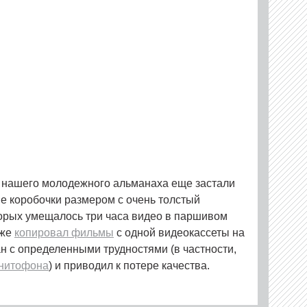
и нашего молодежного альманаха еще застали
ые коробочки размером с очень толстый
орых умещалось три часа видео в паршивом
аже
копировал фильмы
с одной видеокассеты на
ан с определенными трудностями (в частности,
нитофона
) и приводил к потере качества.