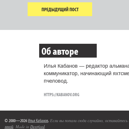
ПРЕДЫДУЩИЙ ПОСТ
Об авторе
Илья Кабанов — редактор альмана
коммуникатор, начинающий яхтсме
пчеловод.
HTTPS://KABANOV.ORG
© 2000—2026
Илья Кабанов
.
Если вы попали сюда случайно, оставайтесь
мной
. Made in
Deptford
.