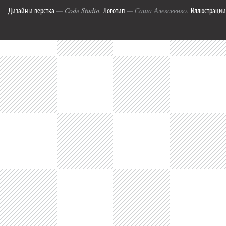
Дизайн и верстка
Логотип
Иллюстрации
—
Code Studio
.
— Саша Алексеенко.