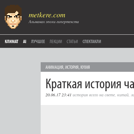
metkere.com
Альманах эпохи гипертекста
КЛИМАТ
AI
ЛУЧШЕЕ
ЛЕКЦИИ
СТАТЬИ
СПЕКТАКЛИ
АНИМАЦИЯ
,
ИСТОРИЯ
,
КУХНЯ
Краткая история ч
20.06.17 23:41
история всего на свете
,
китай
,
л