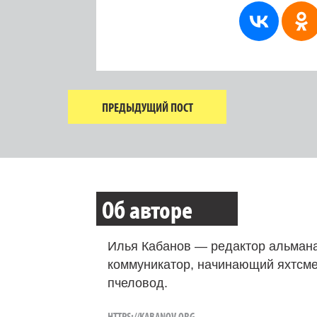
ПРЕДЫДУЩИЙ ПОСТ
Об авторе
Илья Кабанов — редактор альмана
коммуникатор, начинающий яхтсме
пчеловод.
HTTPS://KABANOV.ORG