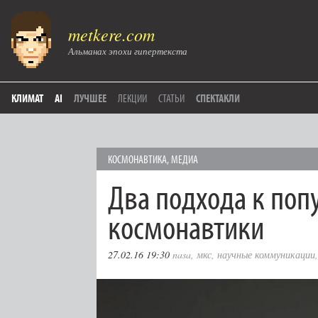
metkere.com
Альманах эпохи гипертекста
КЛИМАТ
AI
ЛУЧШЕЕ
ЛЕКЦИИ
СТАТЬИ
СПЕКТАКЛИ
КОСМОНАВТИКА
,
МЕДИА
Два подхода к поп
космонавтики
27.02.16 19:30
nasa
,
мкс
,
научные коммуникации