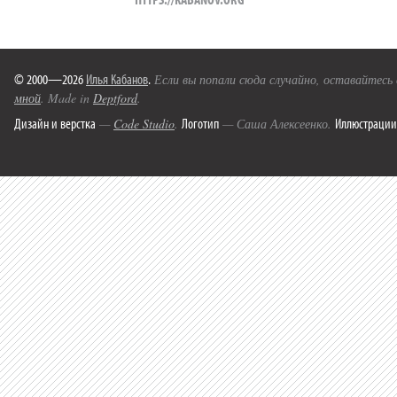
© 2000—2026
Илья Кабанов
.
Если вы попали сюда случайно, оставайтесь
мной
. Made in
Deptford
.
Дизайн и верстка
Логотип
Иллюстрации
—
Code Studio
.
— Саша Алексеенко.