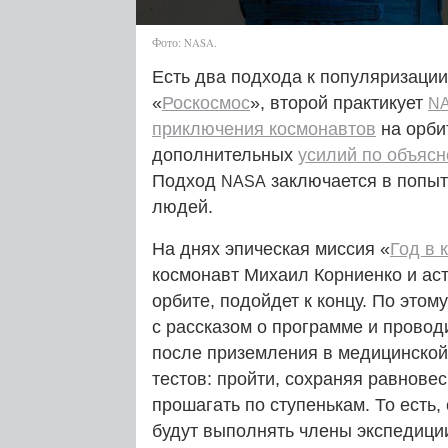
Фото:
.
NASA
Есть два подхода к популяризации
«
Роскосмос
», второй практикует
N
приключения космонавтов
на орби
дополнительных
усилий по объяс
Подход
заключается в попыт
NASA
людей.
На днях эпическая миссия «
Год в 
космонавт Михаил Корниенко и аст
орбите, подойдет к концу. По это
с рассказом о программе и прово
после приземления в медицинской
тестов: пройти, сохраняя равновес
прошагать по ступенькам. То есть,
будут выполнять члены экспедиции