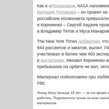
Как и «
Роскосмос
»,
напомина
NASA
Валерия Полякова
– он провел на 
российских космонавта превысили
и Корниенко – Сергей Авдеев пров
а Владимир Титов и Муса Манаров
The New York Times
добавляет
, чт
944 рассветов и закатов, выпил 7
участвовал в более чем 400 эксп
в
инстаграме
. Михаил Корниенко а
пребывания на орбите не вел, зат
Материал подготовлен при подде
.
РВК
Этому блогу больше 18 лет — за это время 
работать. Подпишитесь лучше на мою науч
материалов.