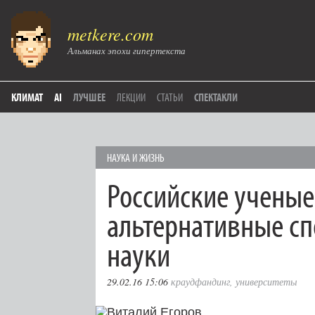
metkere.com
Альманах эпохи гипертекста
КЛИМАТ
AI
ЛУЧШЕЕ
ЛЕКЦИИ
СТАТЬИ
СПЕКТАКЛИ
НАУКА И ЖИЗНЬ
Российские ученые
альтернативные с
науки
29.02.16 15:06
краудфандинг
,
университеты