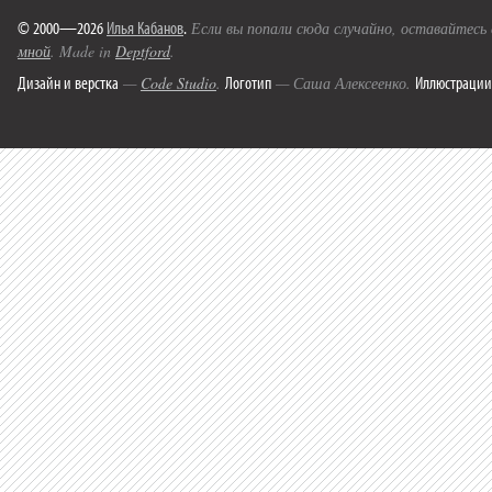
© 2000—2026
Илья Кабанов
.
Если вы попали сюда случайно, оставайтесь
мной
. Made in
Deptford
.
Дизайн и верстка
Логотип
Иллюстрации
—
Code Studio
.
— Саша Алексеенко.