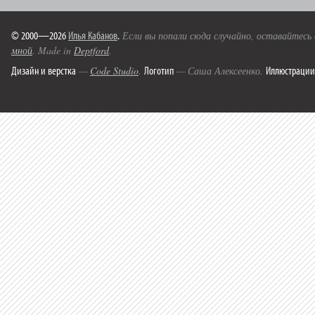
© 2000—2026
Илья Кабанов
.
Если вы попали сюда случайно, оставайтесь
мной
. Made in
Deptford
.
Дизайн и верстка
Логотип
Иллюстрации
—
Code Studio
.
— Саша Алексеенко.