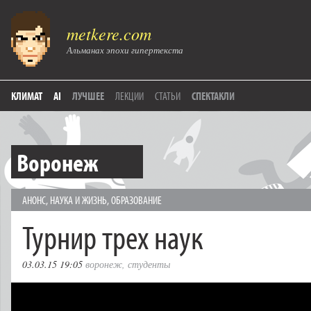
metkere.com
Альманах эпохи гипертекста
КЛИМАТ
AI
ЛУЧШЕЕ
ЛЕКЦИИ
СТАТЬИ
СПЕКТАКЛИ
Воронеж
АНОНС
,
НАУКА И ЖИЗНЬ
,
ОБРАЗОВАНИЕ
Турнир трех наук
03.03.15 19:05
воронеж
,
студенты