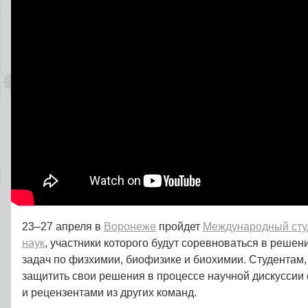
23–27 апреля в
Воронеже
пройдет
Международный студ
наук
, участники которого будут соревноваться в решен
задач по физхимии, биофизике и биохимии. Студентам, 
защитить свои решения в процессе научной дискуссии
и рецензентами из других команд.