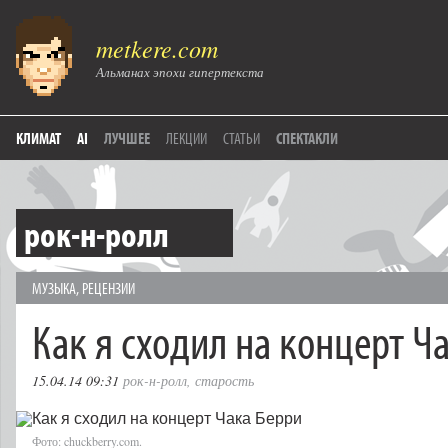
metkere.com
Альманах эпохи гипертекста
КЛИМАТ
AI
ЛУЧШЕЕ
ЛЕКЦИИ
СТАТЬИ
СПЕКТАКЛИ
рок-н-ролл
МУЗЫКА
,
РЕЦЕНЗИИ
Как я сходил на концерт Ч
15.04.14 09:31
рок-н-ролл
,
старость
Фото: chuckberry.com.