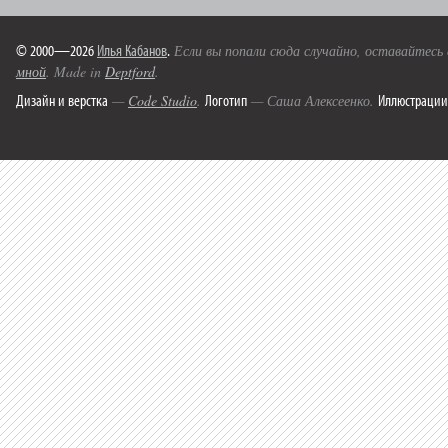
© 2000—2026
Илья Кабанов
.
Если вы попали сюда случайно, оставайтесь
мной
. Made in
Deptford
.
Дизайн и верстка
Логотип
Иллюстрации
—
Code Studio
.
— Саша Алексеенко.