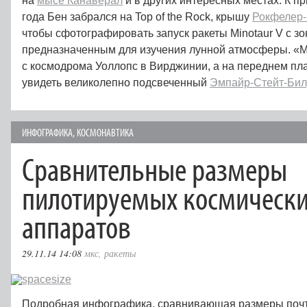
на
мысе Канаверал
и в других интересных местах. К пр
года Бен забрался на Top of the Rock, крышу
Рокфелер-
чтобы сфотографировать запуск ракеты Minotaur V с з
предназначенным для изучения лунной атмосферы. «М
с космодрома Уоллопс в Вирджинии, а на переднем п
увидеть великолепно подсвеченный
Эмпайр-Стейт-Бил
ИНФОГРАФИКА
,
КОСМОНАВТИКА
Сравнительные размеры
пилотируемых космическ
аппаратов
29.11.14 14:08
мкс
,
ракеты
Подробная инфографика, сравнивающая размеры почт