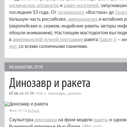
космических аппаратов
и
ракет-носителей
, запускавших
последние 53 года. От
гагаринского
«Востока» до
Spac
большую часть российских,
американских
и китайских 
(европейские и, скажем, индийские ракеты авторы ин
обошли вниманием). Настоящим мастодонтом выгляди
в
американской лунной программе
ракета
Saturn V
– он
со всеми солнечными панелями.
МКС
КОСМОНАВТИКА
,
РЕТРО
Динозавр и ракета
05.06.14 15:39
1960-е
,
динозавры
,
ракеты
Фото:
via
In Focus
.
AP
Скульптура
динозавра
на фоне модели
ракеты
в одном
Всемирной ярмарки в Нью-Йорке
1964 года
.