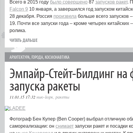
Всего в 2015 году
было совершено
87
запусков ракет
. 
Falcon 9
10 января, а завершился год запуском китайск
28 декабря. Россия
произвела
больше всего запусков –
19. Почти все запуски года – кроме четырех китайских 
ролика.
ЧИТАТЬ ДАЛЬШЕ
АРХИТЕКТУРА
,
ГОРОДА
,
КОСМОНАВТИКА
Эмпайр-Стейт-Билдинг на 
запуска ракеты
11.01.15 17:32
нью-йорк
,
ракеты
Фотограф Бен Купер (Ben Cooper) выбрал отличную об
самореализации: он
снимает
запуски ракет и посадки 