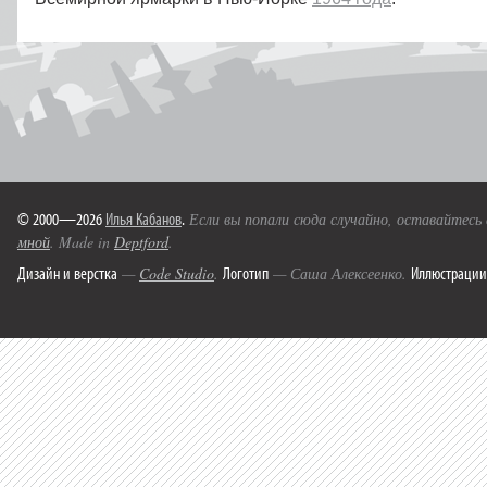
© 2000—2026
Илья Кабанов
.
Если вы попали сюда случайно, оставайтесь
мной
. Made in
Deptford
.
Дизайн и верстка
Логотип
Иллюстрации
—
Code Studio
.
— Саша Алексеенко.