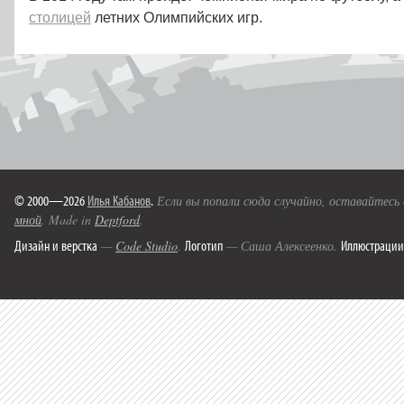
столицей
летних Олимпийских игр.
© 2000—2026
Илья Кабанов
.
Если вы попали сюда случайно, оставайтесь
мной
. Made in
Deptford
.
Дизайн и верстка
Логотип
Иллюстрации
—
Code Studio
.
— Саша Алексеенко.