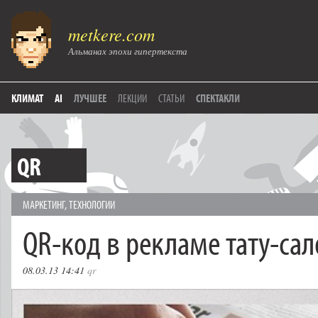
metkere.com
Альманах эпохи гипертекста
КЛИМАТ
AI
ЛУЧШЕЕ
ЛЕКЦИИ
СТАТЬИ
СПЕКТАКЛИ
QR
МАРКЕТИНГ
,
ТЕХНОЛОГИИ
QR-код в рекламе тату-сал
08.03.13 14:41
qr