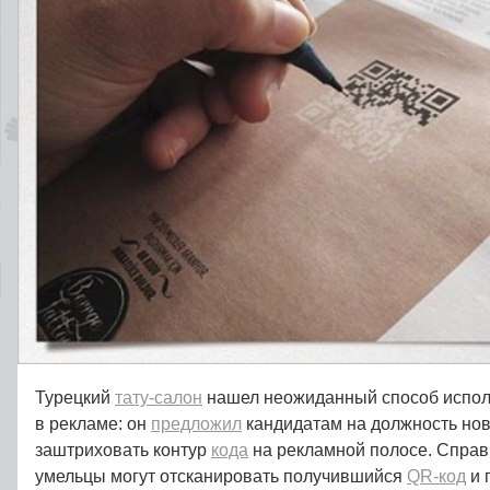
Турецкий
тату-салон
нашел неожиданный способ испо
в рекламе: он
предложил
кандидатам на должность нов
заштриховать контур
кода
на рекламной полосе. Справ
умельцы могут отсканировать получившийся
QR-код
и 