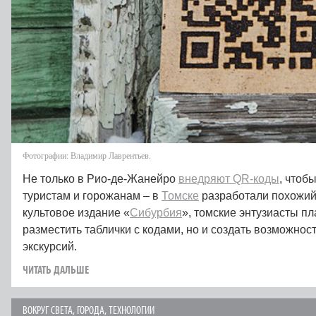
Фотографии: Владимир Лаврентьев.
Не только в Рио-де-Жанейро
внедряют QR-коды
, чтоб
туристам и горожанам – в
Томске
разработали похожий 
культовое издание «
Сибурбия
», томские энтузиасты п
разместить таблички с кодами, но и создать возможнос
экскурсий.
ЧИТАТЬ ДАЛЬШЕ
ВОКРУГ СВЕТА
,
ГОРОДА
,
ТЕХНОЛОГИИ