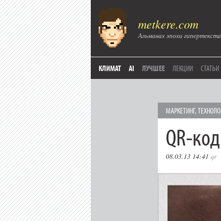
metkere.com
Альманах эпохи гипертекста
КЛИМАТ
AI
ЛУЧШЕЕ
ЛЕКЦИИ
СТАТЬИ
МАРКЕТИНГ
,
ТЕХНОЛО
QR-код
08.03.13 14:41
qr