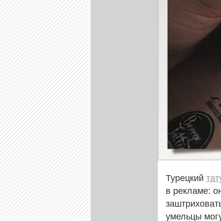
Турецкий
тат
в рекламе: о
заштриховат
умельцы мог