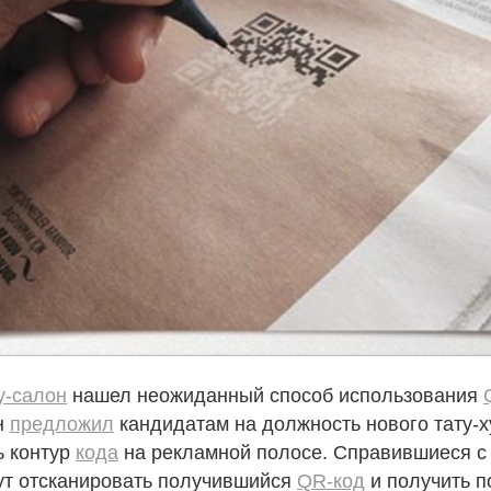
у-салон
нашел неожиданный способ использования
н
предложил
кандидатам на должность нового тату-
ь контур
кода
на рекламной полосе. Справившиеся с
ут отсканировать получившийся
QR-код
и получить п