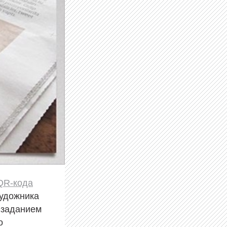
QR-кода
художника
 заданием
о