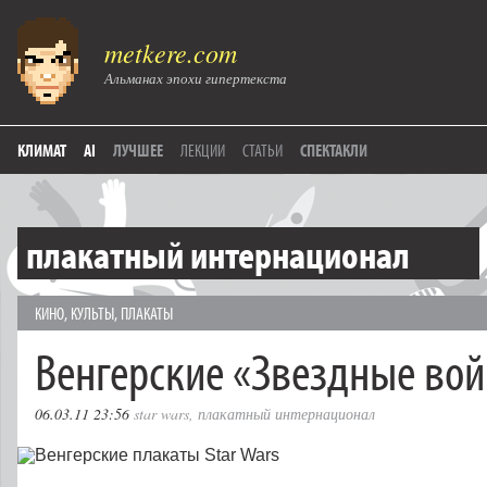
metkere.com
Альманах эпохи гипертекста
КЛИМАТ
AI
ЛУЧШЕЕ
ЛЕКЦИИ
СТАТЬИ
СПЕКТАКЛИ
плакатный интернационал
КИНО
,
КУЛЬТЫ
,
ПЛАКАТЫ
Венгерские «Звездные во
06.03.11 23:56
star wars
,
плакатный интернационал