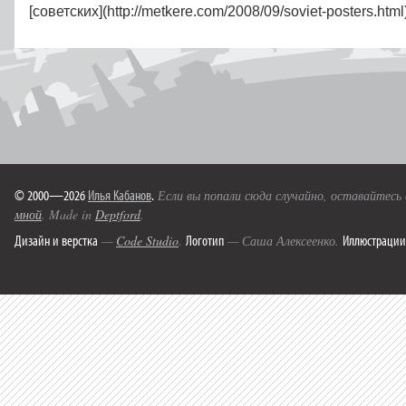
[советских](http://metkere.com/2008/09/soviet-posters.htm
© 2000—2026
Илья Кабанов
.
Если вы попали сюда случайно, оставайтесь
мной
. Made in
Deptford
.
Дизайн и верстка
Логотип
Иллюстрации
—
Code Studio
.
— Саша Алексеенко.