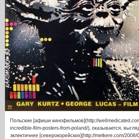
Польские [афиши кинофильмов](http://wellmedicated.com/
incredible-film-posters-from-poland/), оказывается, выгл
эклектичнее [северокорейских](http://metkere.com/2008/0