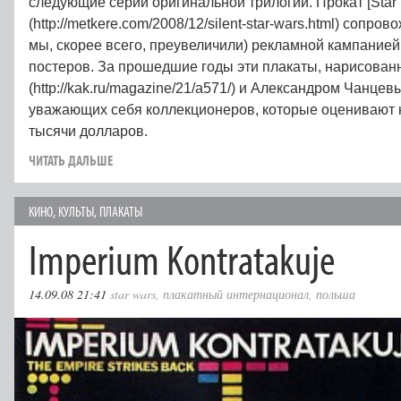
следующие серии оригинальной трилогии. Прокат [Star 
(http://metkere.com/2008/12/silent-star-wars.html) сопро
мы, скорее всего, преувеличили) рекламной кампанией
постеров. За прошедшие годы эти плакаты, нарисова
(http://kak.ru/magazine/21/a571/) и Александром Чанцев
уважающих себя коллекционеров, которые оценивают 
тысячи долларов.
ЧИТАТЬ ДАЛЬШЕ
КИНО
,
КУЛЬТЫ
,
ПЛАКАТЫ
Imperium Kontratakuje
14.09.08 21:41
star wars
,
плакатный интернационал
,
польша