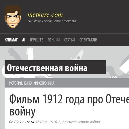
metkere.com
Альманах эпохи гипертекста
КЛИМАТ
AI
ЛУЧШЕЕ
ЛЕКЦИИ
СТАТЬИ
СПЕКТАКЛИ
Отечественная война
ИСТОРИЯ
,
КИНО
,
КИНОХРОНИКА
Фильм 1912 года про Отеч
войну
06.09.12 16:14
1810-е
,
1910-е
,
отечественная война