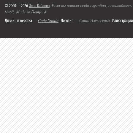
© 2000—2026
Илья Кабанов
.
Если вы попали сюда случайно, оставайтесь
мной
. Made in
Deptford
.
Дизайн и верстка
Логотип
Иллюстрации
—
Code Studio
.
— Саша Алексеенко.