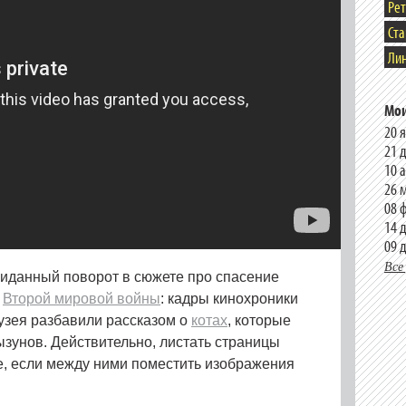
Ре
Ст
Лин
Мои
20 
21 
10 
26 
08 
14 
09 
Все
жиданный поворот в сюжете про спасение
я
Второй мировой войны
: кадры кинохроники
узея разбавили рассказом о
котах
, которые
ызунов. Действительно, листать страницы
е, если между ними поместить изображения