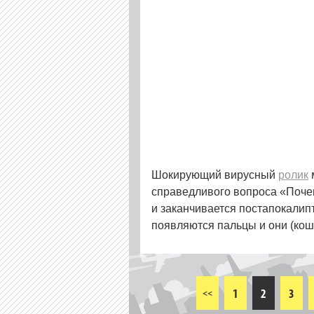
Шокирующий вирусный
ролик
справедливого вопроса «Почем
и заканчивается постапокалип
появляются пальцы и они (кош
1
2
3
<<