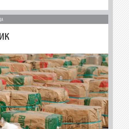
ДА
ик