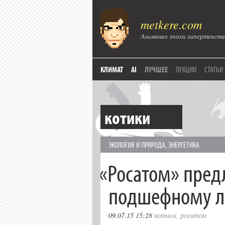
metkere.com
Альманах эпохи гипертекста
КЛИМАТ
AI
ЛУЧШЕЕ
ЛЕКЦИИ
СТАТЬИ
котики
ЭКОЛОГИЯ И ПРИРОДА
,
ЭНЕРГЕТИКА
«
Росатом» пред
подшефному л
09.07.15 15:28
котики
,
росатом