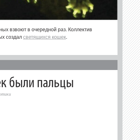
ых взвоют в очередной раз. Коллектив
ых создал
светящихся кошек
.
ек были пальцы
отики