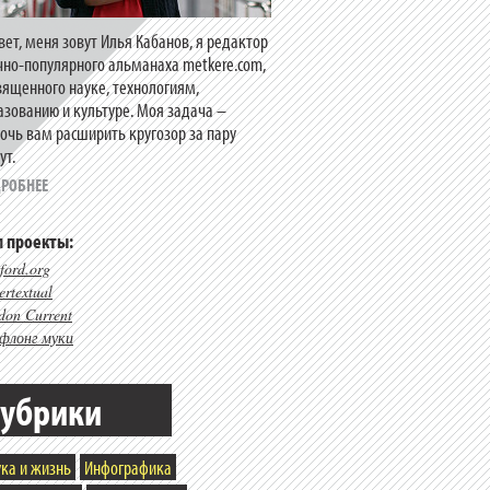
вет, меня зовут Илья Кабанов, я редактор
чно-популярного альманаха metkere.com,
вященного науке, технологиям,
азованию и культуре. Моя задача –
очь вам расширить кругозор за пару
ут.
РОБНЕЕ
 проекты:
ford.org
rtextual
don Current
флонг муки
убрики
ка и жизнь
Инфографика