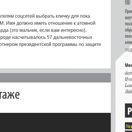
При
телям соцсетей выбрать кличку для пока
нау
пос
М. Имя должно иметь отношение к атомной
обр
рда (это мальчик, если вам интересно).
пом
рироде насчитывалось 57 дальневосточных
мин
артнером президентской программы по защите
ПОД
Мои
dept
Hype
Lon
таже
Лай
Р
Нау