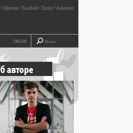
/
Telegram
/
Facebook
/
Twitter
/
Instagram
ENGLISH
б авторе