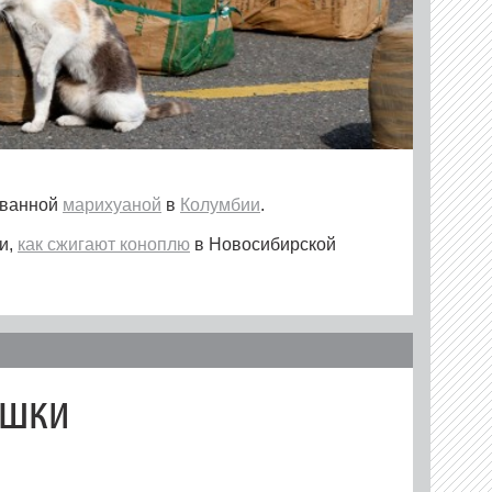
ованной
марихуаной
в
Колумбии
.
и,
как сжигают коноплю
в Новосибирской
ошки