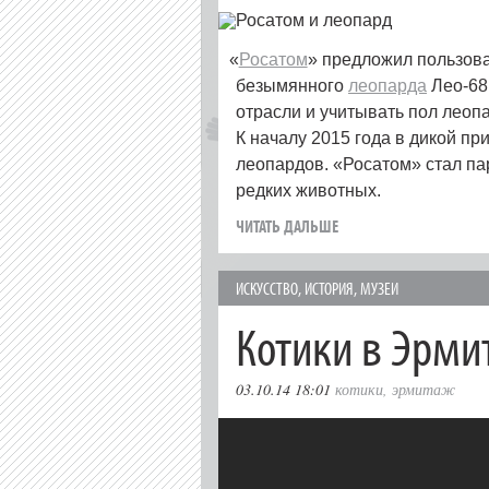
«
Росатом
» предложил пользова
безымянного
леопарда
Лео-68
отрасли и учитывать пол леопа
К началу 2015 года в дикой п
леопардов. «Росатом» стал п
редких животных.
ЧИТАТЬ ДАЛЬШЕ
ИСКУССТВО
,
ИСТОРИЯ
,
МУЗЕИ
Котики в Эрми
03.10.14 18:01
котики
,
эрмитаж