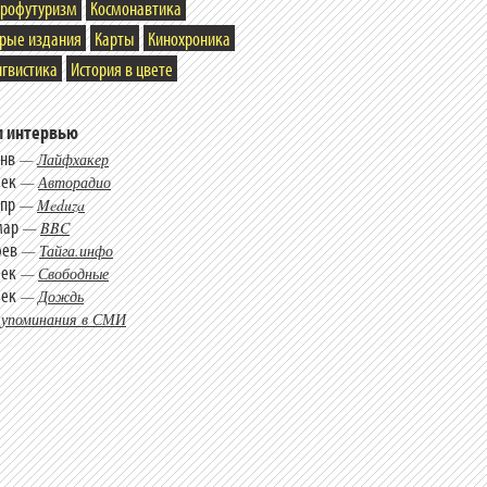
трофутуризм
Космонавтика
арые издания
Карты
Кинохроника
гвистика
История в цвете
 интервью
янв
—
Лайфхакер
дек
—
Авторадио
апр
—
Meduza
мар
—
BBC
фев
—
Тайга.инфо
дек
—
Свободные
дек
—
Дождь
 упоминания в СМИ