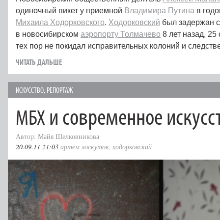
одиночный пикет у приемной
Владимира Путина
в год
Михаила Ходорковского
.
Ходорковский
был задержан 
в новосибирском
аэропорту Толмачево
8 лет назад, 25 
тех пор не покидал исправительных колоний и следст
ЧИТАТЬ ДАЛЬШЕ
ИСКУССТВО
,
РЕПОРТАЖ
и современное искусс
МБХ
Автор: Майя Шелковникова
20.09.11 21:03
артем лоскутов
,
ходорковский