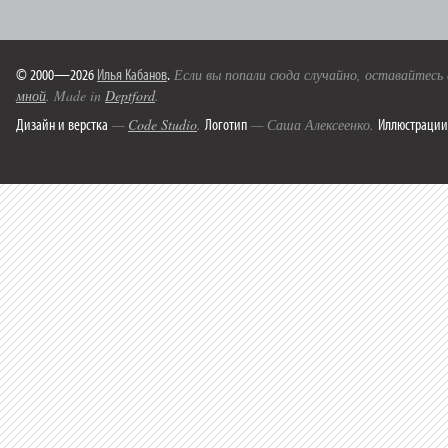
© 2000—2026
Илья Кабанов
.
Если вы попали сюда случайно, оставайтесь
мной
. Made in
Deptford
.
Дизайн и верстка
Логотип
Иллюстрации
—
Code Studio
.
— Саша Алексеенко.