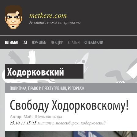
metkere.com
Альманах эпохи гипертекста
КЛИМАТ
AI
ЛУЧШЕЕ
ЛЕКЦИИ
СТАТЬИ
СПЕКТАКЛИ
Ходорковский
ПОЛИТИКА
,
ПРАВО И ПРЕСТУПЛЕНИЯ
,
РЕПОРТАЖ
Свободу Ходорковскому!
Автор: Майя Шелковникова
25.10.11 15:15
митинги
,
новосибирск
,
ходорковский