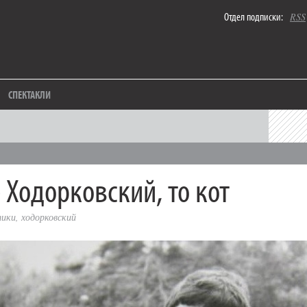
Отдел подписки:
RSS
СПЕКТАКЛИ
 Ходорковский, то кот
тики
,
ходорковский