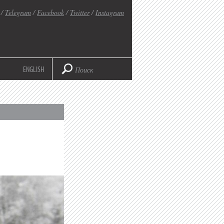
/
Telegram
/
Facebook
/
Twitter
/
Instagram
ENGLISH