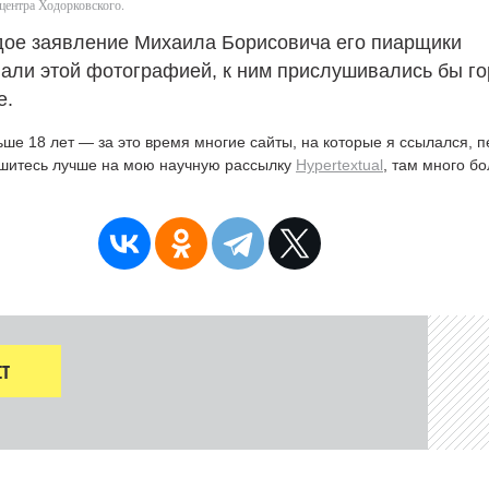
-центра Ходорковского.
дое заявление Михаила Борисовича его пиарщики
али этой фотографией, к ним прислушивались бы го
е.
ьше 18 лет — за это время многие сайты, на которые я ссылался, 
ишитесь лучше на мою научную рассылку
Hypertextual
, там много б
Т