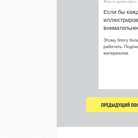
Фото из архива пресс
Если бы каж
иллюстриров
внимательне
Этому блогу бол
работать. Подп
материалов.
ПРЕДЫДУЩИЙ ПОС