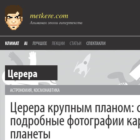
metkere.com
Альманах эпохи гипертекста
КЛИМАТ
AI
ЛУЧШЕЕ
ЛЕКЦИИ
СТАТЬИ
СПЕКТАКЛИ
Церера
АСТРОНОМИЯ
,
КОСМОНАВТИКА
Церера крупным планом: 
подробные фотографии ка
планеты