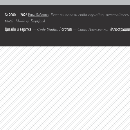
© 2000—2026
Илья Кабанов
.
Если вы попали сюда случайно, оставайтесь
мной
. Made in
Deptford
.
Дизайн и верстка
Логотип
Иллюстрации
—
Code Studio
.
— Саша Алексеенко.