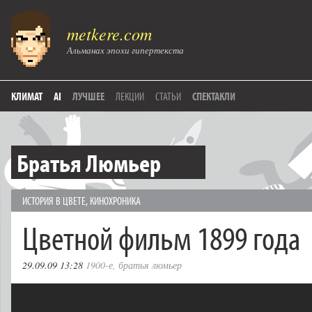
metkere.com
Альманах эпохи гипертекста
КЛИМАТ
AI
ЛУЧШЕЕ
ЛЕКЦИИ
СТАТЬИ
СПЕКТАКЛИ
Братья Люмьер
ИСТОРИЯ В ЦВЕТЕ
,
КИНОХРОНИКА
Цветной фильм 1899 года
29.09.09 13:28
1900-е
,
братья люмьер