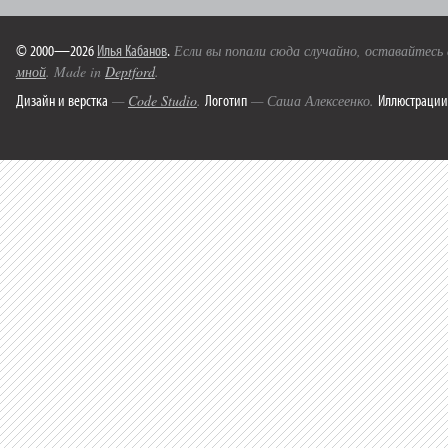
© 2000—2026
Илья Кабанов
.
Если вы попали сюда случайно, оставайтесь
мной
. Made in
Deptford
.
Дизайн и верстка
Логотип
Иллюстрации
—
Code Studio
.
— Саша Алексеенко.