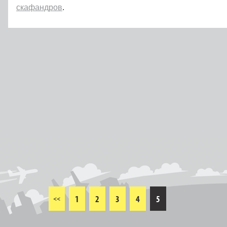
скафандров
.
1
2
3
4
5
<<