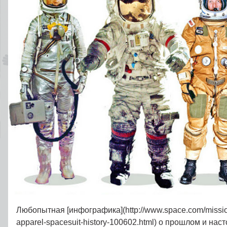
Любопытная [инфографика](http://www.space.com/missio
apparel-spacesuit-history-100602.html) о прошлом и на