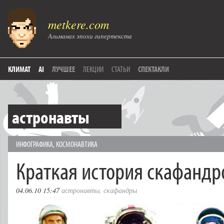
metkere.com
Альманах эпохи гипертекста
КЛИМАТ
AI
ЛУЧШЕЕ
ЛЕКЦИИ
СТАТЬИ
СПЕКТАКЛИ
астронавты
ИНФОГРАФИКА
,
КОСМОНАВТИКА
Краткая история скафандр
04.06.10 15:47
астронавты
,
скафандры