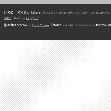
© 2000—2026
Илья Кабанов
.
Если вы попали сюда случайно, оставайтесь
мной
. Made in
Deptford
.
Дизайн и верстка
Логотип
Иллюстрации
—
Code Studio
.
— Саша Алексеенко.