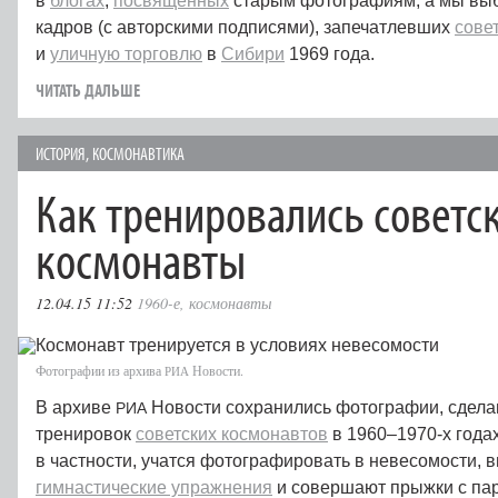
в
блогах
,
посвященных
старым фотографиям, а мы выб
кадров (с авторскими подписями), запечатлевших
сове
и
уличную торговлю
в
Сибири
1969 года.
ЧИТАТЬ ДАЛЬШЕ
ИСТОРИЯ
,
КОСМОНАВТИКА
Как тренировались советс
космонавты
12.04.15 11:52
1960-е
,
космонавты
Фотографии из архива
Новости.
РИА
В архиве
Новости сохранились фотографии, сдела
РИА
тренировок
советских космонавтов
в 1960–1970‑х года
в частности, учатся фотографировать в невесомости,
гимнастические упражнения
и совершают прыжки с п