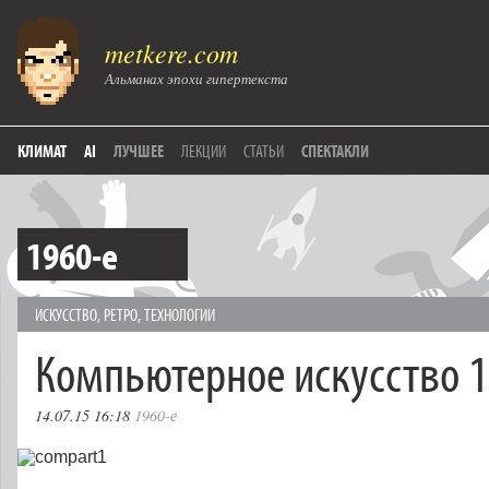
metkere.com
Альманах эпохи гипертекста
КЛИМАТ
AI
ЛУЧШЕЕ
ЛЕКЦИИ
СТАТЬИ
СПЕКТАКЛИ
1960-е
ИСКУССТВО
,
РЕТРО
,
ТЕХНОЛОГИИ
Компьютерное искусство 1
14.07.15 16:18
1960-е