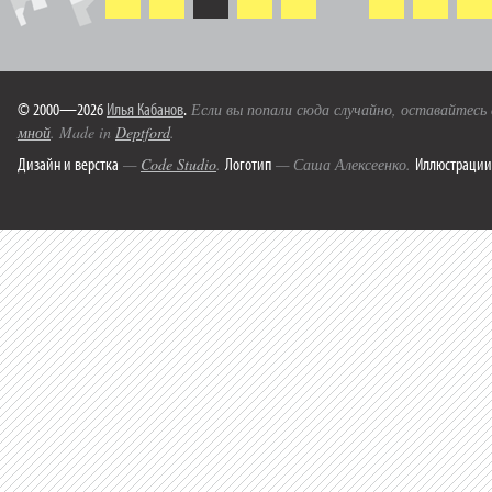
© 2000—2026
Илья Кабанов
.
Если вы попали сюда случайно, оставайтесь
мной
. Made in
Deptford
.
Дизайн и верстка
Логотип
Иллюстрации
—
Code Studio
.
— Саша Алексеенко.