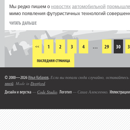
Мы редко пишем о
новостях
автомобильной
промышле
мимо появления футуристичных технологий совершенн
ЧИТАТЬ ДАЛЬШЕ
1
2
3
4
…
29
30
3
<<
ПОСЛЕДНЯЯ СТРАНИЦА
© 2000—2026
Илья Кабанов
.
Если вы попали сюда случайно, оставайтесь
мной
. Made in
Deptford
.
Дизайн и верстка
Логотип
Иллюстрации
—
Code Studio
.
— Саша Алексеенко.