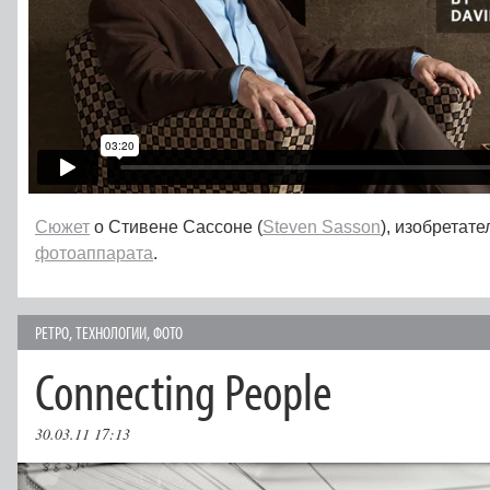
Сюжет
о Стивене Сассоне (
Steven Sasson
), изобретат
фотоаппарата
.
РЕТРО
,
ТЕХНОЛОГИИ
,
ФОТО
Connecting People
30.03.11 17:13