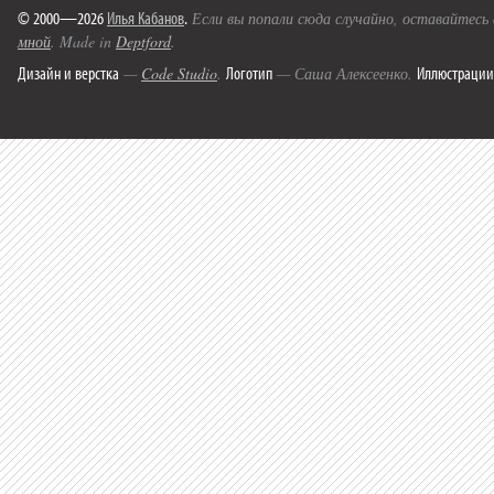
© 2000—2026
Илья Кабанов
.
Если вы попали сюда случайно, оставайтесь
мной
. Made in
Deptford
.
Дизайн и верстка
Логотип
Иллюстрации
—
Code Studio
.
— Саша Алексеенко.