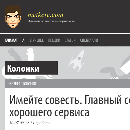
metkere.com
Альманах эпохи гипертекста
КЛИМАТ
AI
ЛУЧШЕЕ
ЛЕКЦИИ
СТАТЬИ
СПЕКТАКЛИ
Колонки
БИЗНЕС
,
КОЛОНКИ
Имейте совесть. Главный с
хорошего сервиса
30.07.09 12:31
еработа