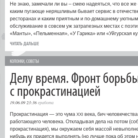
Не знаю, замечали ли вы – смею надеяться, что все ж
каким пугающе неряшливым бывает сервис в отечеств
ресторанах и каким приятным и по-домашнему уютным
обслуживание в совсем уж затрапезных местах с поэ
«Манты», «Пельменная», «У Гарика» или «Уйгурская к
ЧИТАТЬ ДАЛЬШЕ
КОЛОНКИ
,
СОВЕТЫ
Делу время. Фронт борьб
с прокрастинацией
19.06.09 23:36
еработа
Прокрастинация — это чума
века, бич человечества
XXI
работающего человека. Откладывая дела на потом (собс
прокрастинация), мы окружаем себя массой невыполне
нибудь их придется выполнять (но лучше пока об этом