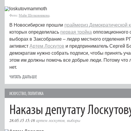
Фото:
Майя Шелковникова
.
В Новосибирске прошли
праймериз Демократической 
которых определилась
первая тройка
оппозиционного с
выборах в Заксобрание – лидер местного отделения Р
активист
Артем Лоскутов
и предприниматель Сергей Бо
демократам нужно собрать подписи, чтобы принять учас
этом им должны помочь все добрые люди. Потому что л
нет.
ЧИТАТЬ ДАЛЬШЕ
ИСКУССТВО
,
ПОЛИТИКА
Наказы депутату Лоскутов
28.05.15 15:18
артем лоскутов
,
выборы