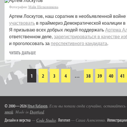
Фотографии:
Майя Шелковникова
.
Артем Лоскутов, наш соратник в необъявленной войне
участвовать
в праймериз Демократической коалиции в
Я призываю всех добрых людей поддержать
Артема А
ответственном деле,
зарегистрироваться в качестве из
и проголосовать за
перспективного кандидата
.
ЧИТАТЬ ДАЛЬШЕ
1
2
3
4
…
38
39
40
41
© 2000—2026
Илья Кабанов
.
Если вы попали сюда случайно, оставайтесь
мной
. Made in
Deptford
.
Дизайн и верстка
Логотип
Иллюстрации
—
Code Studio
.
— Саша Алексеенко.