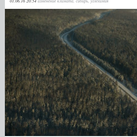
01.06.16 20:54
изменение климата
,
сибирь
,
углехимия