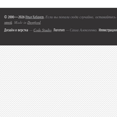
© 2000—2026
Илья Кабанов
.
Если вы попали сюда случайно, оставайтесь
мной
. Made in
Deptford
.
Дизайн и верстка
Логотип
Иллюстрации
—
Code Studio
.
— Саша Алексеенко.