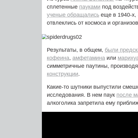
сплетенные
пауками
под воздейств
ученые обращались
еще в 1940‑х,
отвлеклись от космоса и организов
Результаты, в общем,
были предс
кофеина
,
амфетамина
или
мариху
симметричные паутины, производя
конструкции
.
Какие-то шутники выпустили смешн
исследования. В нем паук
после м
алкоголика запретила ему приближ