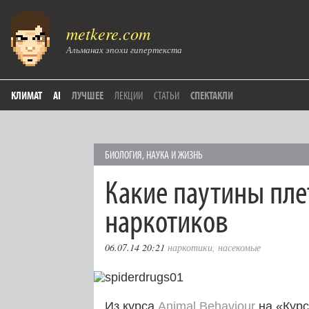
metkere.com
Альманах эпохи гипертекста
КЛИМАТ
AI
ЛУЧШЕЕ
ЛЕКЦИИ
СТАТЬИ
СПЕКТАКЛИ
БИОЛОГИЯ
,
НАУКА И ЖИЗНЬ
Какие паутины пле
наркотиков
06.07.14 20:21
наркотики
,
насекомые
Из курса
Animal Behaviour
на «Курс